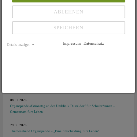
Pressemitteilungen
ABLEHNEN
Aktuelle Berichte
SPEICHERN
18.07.2026
Erfolgreiches 30. Arzt-Patientenseminar in Heidelberg
Impressum | Datenschutz
Details anzeigen
11.07.2026
Ausflug der Kontaktgruppe Mainz / Wiesbaden an den Schiersteiner Hafen in
Wiesbaden
10.07.2026
Schüler informieren sich über Organspende – Persönlicher Austausch mit
Organtransplantierten
08.07.2026
Organspende-Aktionstag an der Uniklinik Düsseldorf für Schüler*innen –
Gemeinsam fürs Leben
29.06.2026
Themenabend Organspende – „Eine Entscheidung fürs Leben“