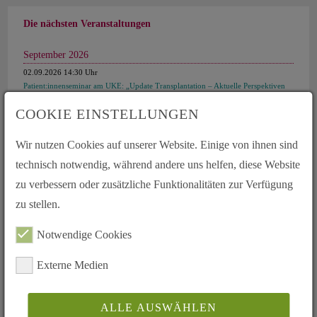
Die nächsten Veranstaltungen
September 2026
02.09.2026 14:30 Uhr
Patient:innenseminar am UKE: „Update Transplantation – Aktuelle Perspektiven
für Patient:innen“
COOKIE EINSTELLUNGEN
03.09.2026 13:30 Uhr
Wir nutzen Cookies auf unserer Website. Einige von ihnen sind
Kontaktgruppentreffen südl. Mittelfranken / nördl. Schwaben
technisch notwendig, während andere uns helfen, diese Website
05.09.2026 10:00 Uhr
zu verbessern oder zusätzliche Funktionalitäten zur Verfügung
Krebspatiententag Jena 2026
zu stellen.
06.09.2026 10:00 Uhr
Infostand beim "Tag der offenen Türe" Berufsfeuerwehr, Essen
Notwendige Cookies
Externe Medien
12.09.2026 11:00 Uhr
bis 13.05.2026 14:30 Uhr
Kontaktgruppentreffen Jena und Umgebung
Zeige alle Veranstaltungen
ALLE AUSWÄHLEN