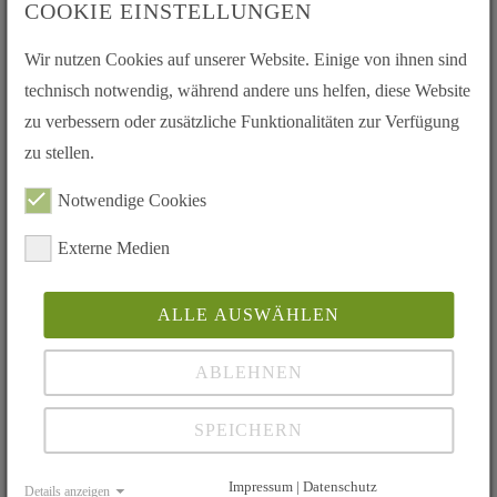
COOKIE EINSTELLUNGEN
31.12.2026
Herzlich willkommen
Wir nutzen Cookies auf unserer Website. Einige von ihnen sind
31.05.2026
technisch notwendig, während andere uns helfen, diese Website
Auch mit Widerspruchslösung bleibt die Organspende freiwillig!
zu verbessern oder zusätzliche Funktionalitäten zur Verfügung
18.08.2025
zu stellen.
World Transplant Games in Dresden
Notwendige Cookies
18.08.2025
Lebertransplantierte Deutschland e.V. trauert um Prof. Dr. Michael Manns
Externe Medien
12.07.2025
Bundesverband Niere e.V. feierte 50-jähriges Bestehen, im Erbacher Hof in
ALLE AUSWÄHLEN
Mainz
ABLEHNEN
07.06.2025
30 Jahre Transplantationszentrum Regensburg - Eine beeindruckende
Ausstellung und ein Symposium zum Jubiläum
SPEICHERN
07.06.2025
Impressum | Datenschutz
Details anzeigen
Tag der Organspende 205 in Regensburg