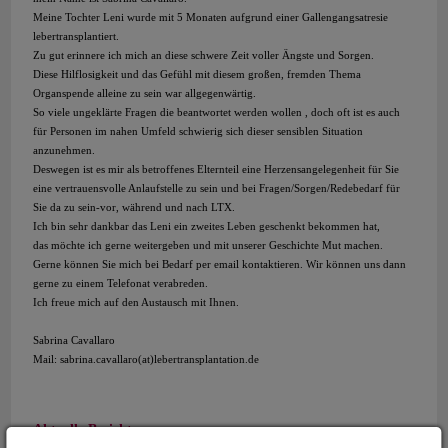
Meine Tochter Leni wurde mit 5 Monaten aufgrund einer Gallengangsatresie
lebertransplantiert.
Zu gut erinnere ich mich an diese schwere Zeit voller Ängste und Sorgen.
Diese Hilflosigkeit und das Gefühl mit diesem großen, fremden Thema
Organspende alleine zu sein war allgegenwärtig.
So viele ungeklärte Fragen die beantwortet werden wollen , doch oft ist es auch
für Personen im nahen Umfeld schwierig sich dieser sensiblen Situation
anzunehmen.
Deswegen ist es mir als betroffenes Elternteil eine Herzensangelegenheit für Sie
eine vertrauensvolle Anlaufstelle zu sein und bei Fragen/Sorgen/Redebedarf für
Sie da zu sein-vor, während und nach LTX.
Ich bin sehr dankbar das Leni ein zweites Leben geschenkt bekommen hat,
das möchte ich gerne weitergeben und mit unserer Geschichte Mut machen.
Gerne können Sie mich bei Bedarf per email kontaktieren. Wir können uns dann
gerne zu einem Telefonat verabreden.
Ich freue mich auf den Austausch mit Ihnen.
Sabrina Cavallaro
Mail: sabrina.cavallaro(at)lebertransplantation.de
Aktuelle Berichte