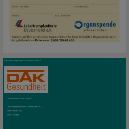
© Lebertransplantierte Deutschland e.V.
Geschäftstelle des Vereins
Lebertransplantierte Deutschland e.V.
Bebbelsdorf 121
58454 Witten