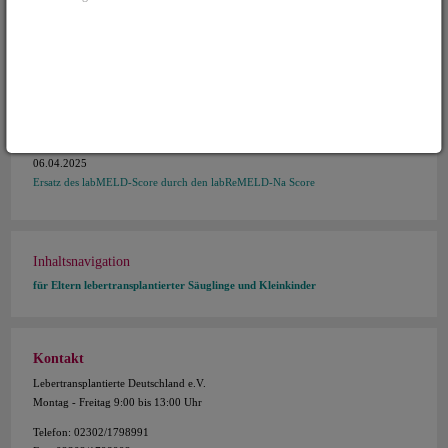
04.06.2025
Pressemitteilung zum Tag der Organspende 2025 in Regensburg
18.04.2025
Nachruf Josef Theiss
06.04.2025
Ersatz des labMELD-Score durch den labReMELD-Na Score
Inhaltsnavigation
für Eltern lebertransplantierter Säuglinge und Kleinkinder
Kontakt
Lebertransplantierte Deutschland e.V.
Montag - Freitag 9:00 bis 13:00 Uhr
Telefon: 02302/1798991