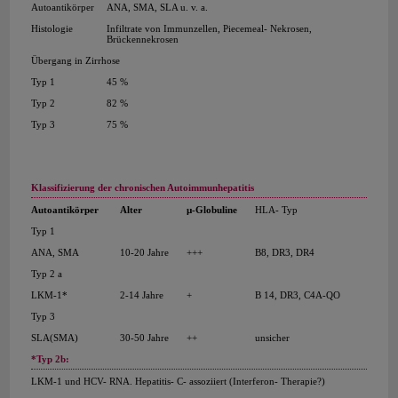
Autoantikörper
ANA, SMA, SLA u. v. a.
Histologie
Infiltrate von Immunzellen, Piecemeal- Nekrosen,
Brückennekrosen
Übergang in Zirrhose
Typ 1
45 %
Typ 2
82 %
Typ 3
75 %
Klassifizierung der chronischen Autoimmunhepatitis
Autoantikörper
Alter
µ-Globuline
HLA- Typ
Typ 1
ANA, SMA
10-20 Jahre
+++
B8, DR3, DR4
Typ 2 a
LKM-1*
2-14 Jahre
+
B 14, DR3, C4A-QO
Typ 3
SLA(SMA)
30-50 Jahre
++
unsicher
*Typ 2b:
LKM-1 und HCV- RNA. Hepatitis- C- assoziiert (Interferon- Therapie?)