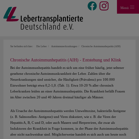
Menü
Sie befinden sich hier:
Die Leber
Autoimmunerkrankungen
Chronische Autoimmunhepatitis (AIH)
Chronische Autoimmunhepatitis (AIH) - Entstehung und Klink
Bei der Autoimmunhepatitis handelt es sich um eine früher häufig, jetzt seltener
gesehene chronische Autoimmunkrankheit der Leber. Zahlen über die
Neuerkrankungen sind unsicher, die Häufigkeit (Prävalenz) pro 100.000
Einwohner beträgt etwa 0,2-1,0. (Tab. 1). Etwa 10-20 % aller chronisch
Leberkranken leiden an einer Autoimmunhepatitis. Die Krankheit befällt Frauen
im Alter zwischen 20 und 40 Jahren dreimal häufiger als Männer.
Als Ursache der Autoimmunhepatitis werden Umwelttoxine, bakterielle Antigene
(z. B. Salmonellen- Antigene) und Viren diskutiert, wie z. B. die Viren der
Hepatitis A, B, C und D, oder auch Masern und Herpesviren, die zwar als
Induktoren der Krankheit in Frage kommen, in der Phase der Autoimmunhepatitis
aber nicht nachweisbar sind. Möglicherweise handelt es sich auch um heute noch