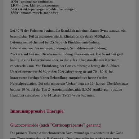
ANA - antinuclear antibodies;
LKM - liver, kidney, microsomes;
SLA - Antikörper gegen soluble liver antigen;
SMA - smooth muscle antibodies
Bei 40 % der Patienten beginnt die Krankheit mit einer akuten Symptomatik, ein
beachtlicher Teil ist asymptomatisch. Klinisch ist sie durch Müdigkeit,
Leistungsschwäche und bei 25 % durch Bindehautentzündung,
Gelenkbeschwerden und -entzündungen, Schilddrüsenentzündung,
Zuckerkrankheit und Dickdarmentzündung charakterisiert. Die Krankheit geht
häufig in eine Leberzirrhose über, in der sich ein hepatozelluläres Karzinom
entwickeln kann. Vor Einführung der Corticoidtherapie betrug die 5- Jahres-
Überlebensrate nur 50 %, in den 70er Jahren stieg sie auf 70 - 80 %, bei
konsequent durchgeführter Behandlung entspricht sie heute der der
Normalpopulation. Bei sehr schwerem Verlauf liegt die 10- Jahres- Überlebensrate
bei nur 10 %, bei der Typ 2- Autoimmunhepatitis (LKM- Antikörper- positive
Hepatitis) versterben in 6-14 Jahren 25-51 % der Patienten.
Immunsuppressive Therapie
Glucocorticoide (auch "Cortisonpräparate" genannt)
Die primäre Therapie der chronischen Autoimmunhepatitis besteht in der Gabe
von Glucocorticoiden (z. B. Cortison). Dies kann selbst bei nicht gesicherter