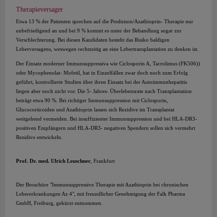
Therapieversager
Etwa 13 % der Patienten sprechen auf die Prednison/Azathioprin- Therapie nur
unbefriedigend an und bei 9 % kommt es unter der Behandlung sogar zur
Verschlechterung. Bei diesen Kandidaten besteht das Risiko baldigen
Leberversagens, weswegen rechtzeitig an eine Lebertransplantation zu denken ist.
Der Einsatz moderner Immunsuppressiva wie Ciclosporin A, Tacrolimus (FK506))
oder Mycophenolat- Mofetil, hat in Einzelfällen zwar doch noch zum Erfolg
geführt, kontrollierte Studien über ihren Einsatz bei der Autoimmunhepatitis
liegen aber noch nicht vor. Die 5- Jahres- Überlebensrate nach Transplantation
beträgt etwa 90 %. Bei richtiger Immunsuppression mit Ciclosporin,
Glucocorticoiden und Azathioprin lassen sich Rezidive im Transplantat
weitgehend vermeiden. Bei insuffizienter Immunsuppression und bei HLA-DR3-
positiven Empfängern und HLA-DR3- negativen Spendern sollen sich vermehrt
Rezidive entwickeln.
Prof. Dr. med. Ulrich Leuschner
, Frankfurt
Der Broschüre "Immunsuppressive Therapie mit Azathioprin bei chronischen
Lebererkrankungen Az 4", mit freundlicher Genehmigung der Falk Pharma
GmbH, Freiburg, gekürzt entnommen.