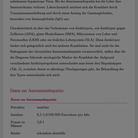
unbekannte hepatotrope Viren. Bei der Autoimmunhepatitis hat die Leber ihre
Immuntoleranz verloren. Laborchemisch zeichnet sich die Krankheit durch
Transaminasenerhöhung und durch einen Anstieg der Gammaglobuline,
besonders von Immunglobulin (IgG) aus.
Charakteristisch ist aber das Vorkommen von Antikörpern, wie Antikörper gegen
Zellkerne (ANA), glatte Muskelfasern (SMA), Mikrosomen von Leber und
Nierenzellen (LKM) oder ein lösliches Leberprotein (SLA). Diese Antikörper
finden sich gelegentlich auch bei anderen Krankheiten. Sie sind nicht für die
Pathogenese der chronischen Autoimmunhepatitis verantwortlich, stellen aber für
die Diagnose führende serologische Marker der Krankheit dar. Aufgrund
verschiedener Antikörperspektren unterscheidet man heute drei Hepatitistypen
(Tab. 2), zwischen denen es allerdings Überlappungen gibt, die Behandlung der
drei Typen unterscheidet sich nicht.
Daten zur Autoimmunhepatitis
Daten zur Autoimmunhepatitis
Prävalenz
unsicher
Inzidenz
0,2-1,0/100.000 Einwohner pro Jahr
Frauen zu
3,6:1
Männer
Kinder
erkranken ebenfalls