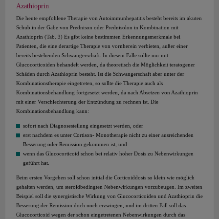
Azathioprin
Die heute empfohlene Therapie von Autoimmunhepatitis besteht bereits im akuten
Schub in der Gabe von Prednison oder Prednisolon in Kombination mit
Azathioprin (Tab. 3) Es gibt keine bestimmten Erkennungsmerkmale bei
Patienten, die eine derartige Therapie von vornherein verbieten, außer einer
bereits bestehenden Schwangerschaft. In diesem Falle sollte nur mit
Glucocorticoiden behandelt werden, da theoretisch die Möglichkeit teratogener
Schäden durch Azathioprin besteht. Ist die Schwangerschaft aber unter der
Kombinationstherapie eingetreten, so sollte die Therapie auch als
Kombinationsbehandlung fortgesetzt werden, da nach Absetzen von Azathioprin
mit einer Verschlechterung der Entzündung zu rechnen ist. Die
Kombinationsbehandlung kann:
sofort nach Diagnosestellung eingesetzt werden, oder
erst nachdem es unter Cortison- Monotherapie nicht zu einer ausreichenden
Besserung oder Remission gekommen ist, und
wenn das Glucocorticoid schon bei relativ hoher Dosis zu Nebenwirkungen
geführt hat.
Beim ersten Vorgehen soll schon initial die Corticoiddosis so klein wie möglich
gehalten werden, um steroidbedingten Nebenwirkungen vorzubeugen. Im zweiten
Beispiel soll die synergistische Wirkung von Glucocorticoiden und Azathioprin die
Besserung der Remission doch noch erzwingen, und im dritten Fall soll das
Glucocorticoid wegen der schon eingetretenen Nebenwirkungen durch das