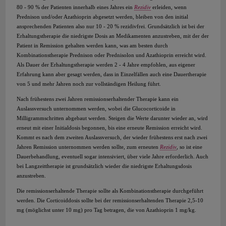
80 - 90 % der Patienten innerhalb eines Jahres ein
Rezidiv
erleiden, wenn
Prednison und/oder Azathioprin abgesetzt werden, bleiben von den initial
ansprechenden Patienten also nur 10 - 20 % rezidivfrei. Grundsätzlich ist bei der
Erhaltungstherapie die niedrigste Dosis an Medikamenten anzustreben, mit der der
Patient in Remission gehalten werden kann, was am besten durch
Kombinationstherapie Prednison oder Prednisolon und Azathioprin erreicht wird.
Als Dauer der Erhaltungstherapie werden 2 - 4 Jahre empfohlen, aus eigener
Erfahrung kann aber gesagt werden, dass in Einzelfällen auch eine Dauertherapie
von 5 und mehr Jahren noch zur vollständigen Heilung führt.
Nach frühestens zwei Jahren remissionserhaltender Therapie kann ein
Auslassversuch unternommen werden, wobei die Glucocorticoide in
Milligrammschritten abgebaut werden. Steigen die Werte darunter wieder an, wird
erneut mit einer Initialdosis begonnen, bis eine erneute Remission erreicht wird.
Kommt es nach dem zweiten Auslassversuch, der wieder frühestens erst nach zwei
Jahren Remission unternommen werden sollte, zum erneuten
Rezidiv
, so ist eine
Dauerbehandlung, eventuell sogar intensiviert, über viele Jahre erforderlich. Auch
bei Langzeittherapie ist grundsätzlich wieder die niedrigste Erhaltungsdosis
anzustreben.
Die remissionserhaltende Therapie sollte als Kombinationstherapie durchgeführt
werden. Die Corticoiddosis sollte bei der remissionserhaltenden Therapie 2,5-10
mg (möglichst unter 10 mg) pro Tag betragen, die von Azathioprin 1 mg/kg.