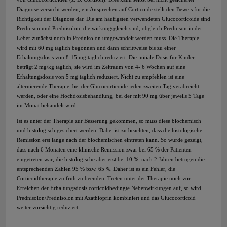
Diagnose versucht werden, ein Ansprechen auf Corticoide stellt den Beweis für die
Richtigkeit der Diagnose dar. Die am häufigsten verwendeten Glucocorticoide sind
Prednison und Prednisolon, die wirkungsgleich sind, obgleich Prednison in der
Leber zunächst noch in Prednisolon umgewandelt werden muss. Die Therapie
wird mit 60 mg täglich begonnen und dann schrittweise bis zu einer
Erhaltungsdosis von 8-15 mg täglich reduziert. Die initiale Dosis für Kinder
beträgt 2 mg/kg täglich, sie wird im Zeitraum von 4- 6 Wochen auf eine
Erhaltungsdosis von 5 mg täglich reduziert. Nicht zu empfehlen ist eine
alternierende Therapie, bei der Glucocorticoide jeden zweiten Tag verabreicht
werden, oder eine Hochdosisbehandlung, bei der mit 90 mg über jeweils 5 Tage
im Monat behandelt wird.
Ist es unter der Therapie zur Besserung gekommen, so muss diese biochemisch
und histologisch gesichert werden. Dabei ist zu beachten, dass die histologische
Remission erst lange nach der biochemischen eintreten kann. So wurde gezeigt,
dass nach 6 Monaten eine klinische Remission zwar bei 65 % der Patienten
eingetreten war, die histologische aber erst bei 10 %, nach 2 Jahren betrugen die
entsprechenden Zahlen 95 % bzw. 65 %. Daher ist es ein Fehler, die
Corticoidtherapie zu früh zu beenden. Treten unter der Therapie noch vor
Erreichen der Erhaltungsdosis corticoidbedingte Nebenwirkungen auf, so wird
Prednisolon/Prednisolon mit Azathioprin kombiniert und das Glucocorticoid
weiter vorsichtig reduziert.