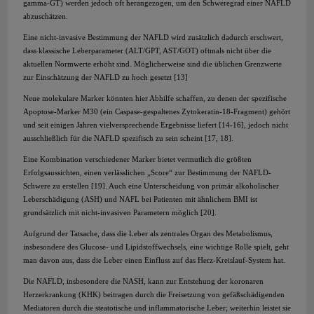
gamma-GT) werden jedoch oft herangezogen, um den Schweregrad einer NAFLD
abzuschätzen.
Eine nicht-invasive Bestimmung der NAFLD wird zusätzlich dadurch erschwert,
dass klassische Leberparameter (ALT/GPT, AST/GOT) oftmals nicht über die
aktuellen Normwerte erhöht sind. Möglicherweise sind die üblichen Grenzwerte
zur Einschätzung der NAFLD zu hoch gesetzt [13]
Neue molekulare Marker könnten hier Abhilfe schaffen, zu denen der spezifische
Apoptose-Marker M30 (ein Caspase-gespaltenes Zytokeratin-18-Fragment) gehört
und seit einigen Jahren vielversprechende Ergebnisse liefert [14-16], jedoch nicht
ausschließlich für die NAFLD spezifisch zu sein scheint [17, 18].
Eine Kombination verschiedener Marker bietet vermutlich die größten
Erfolgsaussichten, einen verlässlichen „Score“ zur Bestimmung der NAFLD-
Schwere zu erstellen [19]. Auch eine Unterscheidung von primär alkoholischer
Leberschädigung (ASH) und NAFL bei Patienten mit ähnlichem BMI ist
grundsätzlich mit nicht-invasiven Parametern möglich [20].
Aufgrund der Tatsache, dass die Leber als zentrales Organ des Metabolismus,
insbesondere des Glucose- und Lipidstoffwechsels, eine wichtige Rolle spielt, geht
man davon aus, dass die Leber einen Einfluss auf das Herz-Kreislauf-System hat.
Die NAFLD, insbesondere die NASH, kann zur Entstehung der koronaren
Herzerkrankung (KHK) beitragen durch die Freisetzung von gefäßschädigenden
Mediatoren durch die steatotische und inflammatorische Leber; weiterhin leistet sie