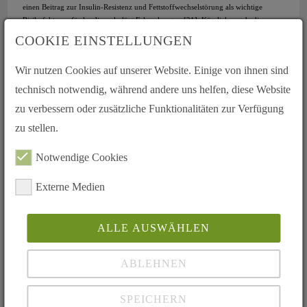
einen Beitrag zur Insulin-Resistenz und Fettstoffwechselstörung als wichtige
Risikofaktoren für kardiovaskuläre Erkrankungen [21]. Kürzlich wurde die
NAFLD sogar als ein vom metabolischen Syndrom unabhängiger Risikofaktor für
COOKIE EINSTELLUNGEN
die Atherosklerose bei männlichen Erwachsenen beschrieben [22].
An den Folgen eines Herzversagens versterben viele Patienten im Rahmen einer
Wir nutzen Cookies auf unserer Website. Einige von ihnen sind
Lebertransplantation peri- oder postoperativ trotz erfolgreicher Operation und
technisch notwendig, während andere uns helfen, diese Website
sehr guter Organqualität [23].
zu verbessern oder zusätzliche Funktionalitäten zur Verfügung
zu stellen.
Notwendige Cookies
Externe Medien
ALLE AUSWÄHLEN
ABLEHNEN
SPEICHERN