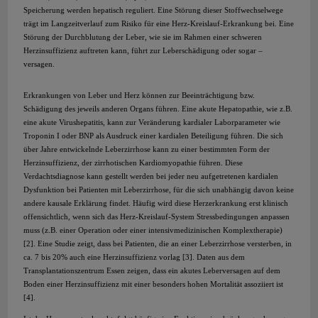
Speicherung werden hepatisch reguliert. Eine Störung dieser Stoffwechselwege
trägt im Langzeitverlauf zum Risiko für eine Herz-Kreislauf-Erkrankung bei. Eine
Störung der Durchblutung der Leber, wie sie im Rahmen einer schweren
Herzinsuffizienz auftreten kann, führt zur Leberschädigung oder sogar –
versagen.
Erkrankungen von Leber und Herz können zur Beeinträchtigung bzw.
Schädigung des jeweils anderen Organs führen. Eine akute Hepatopathie, wie z.B.
eine akute Virushepatitis, kann zur Veränderung kardialer Laborparameter wie
Troponin I oder BNP als Ausdruck einer kardialen Beteiligung führen. Die sich
über Jahre entwickelnde Leberzirrhose kann zu einer bestimmten Form der
Herzinsuffizienz, der zirrhotischen Kardiomyopathie führen. Diese
Verdachtsdiagnose kann gestellt werden bei jeder neu aufgetretenen kardialen
Dysfunktion bei Patienten mit Leberzirrhose, für die sich unabhängig davon keine
andere kausale Erklärung findet. Häufig wird diese Herzerkrankung erst klinisch
offensichtlich, wenn sich das Herz-Kreislauf-System Stressbedingungen anpassen
muss (z.B. einer Operation oder einer intensivmedizinischen Komplextherapie)
[2]. Eine Studie zeigt, dass bei Patienten, die an einer Leberzirrhose versterben, in
ca. 7 bis 20% auch eine Herzinsuffizienz vorlag [3]. Daten aus dem
Transplantationszentrum Essen zeigen, dass ein akutes Leberversagen auf dem
Boden einer Herzinsuffizienz mit einer besonders hohen Mortalität assoziiert ist
[4].