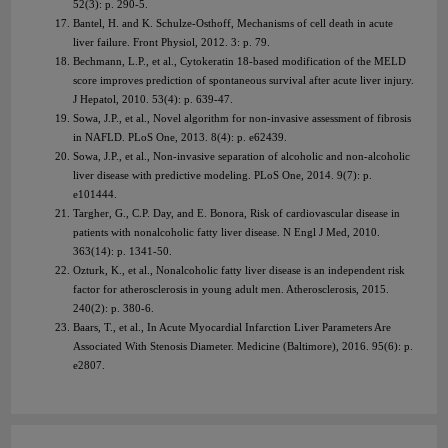
52(3): p. 290-5.
Bantel, H. and K. Schulze-Osthoff, Mechanisms of cell death in acute
liver failure. Front Physiol, 2012. 3: p. 79.
Bechmann, L.P., et al., Cytokeratin 18-based modification of the MELD
score improves prediction of spontaneous survival after acute liver injury.
J Hepatol, 2010. 53(4): p. 639-47.
Sowa, J.P., et al., Novel algorithm for non-invasive assessment of fibrosis
in NAFLD. PLoS One, 2013. 8(4): p. e62439.
Sowa, J.P., et al., Non-invasive separation of alcoholic and non-alcoholic
liver disease with predictive modeling. PLoS One, 2014. 9(7): p.
e101444.
Targher, G., C.P. Day, and E. Bonora, Risk of cardiovascular disease in
patients with nonalcoholic fatty liver disease. N Engl J Med, 2010.
363(14): p. 1341-50.
Ozturk, K., et al., Nonalcoholic fatty liver disease is an independent risk
factor for atherosclerosis in young adult men. Atherosclerosis, 2015.
240(2): p. 380-6.
Baars, T., et al., In Acute Myocardial Infarction Liver Parameters Are
Associated With Stenosis Diameter. Medicine (Baltimore), 2016. 95(6): p.
e2807.