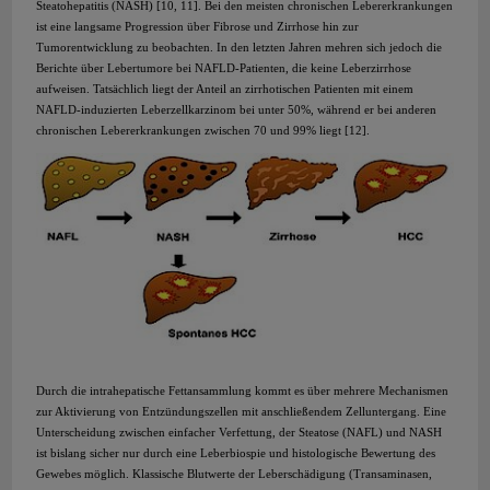
Steatohepatitis (NASH) [10, 11]. Bei den meisten chronischen Lebererkrankungen
ist eine langsame Progression über Fibrose und Zirrhose hin zur
Tumorentwicklung zu beobachten. In den letzten Jahren mehren sich jedoch die
Berichte über Lebertumore bei NAFLD-Patienten, die keine Leberzirrhose
aufweisen. Tatsächlich liegt der Anteil an zirrhotischen Patienten mit einem
NAFLD-induzierten Leberzellkarzinom bei unter 50%, während er bei anderen
chronischen Lebererkrankungen zwischen 70 und 99% liegt [12].
Durch die intrahepatische Fettansammlung kommt es über mehrere Mechanismen
zur Aktivierung von Entzündungszellen mit anschließendem Zelluntergang. Eine
Unterscheidung zwischen einfacher Verfettung, der Steatose (NAFL) und NASH
ist bislang sicher nur durch eine Leberbiospie und histologische Bewertung des
Gewebes möglich. Klassische Blutwerte der Leberschädigung (Transaminasen,