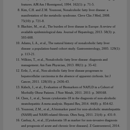
features. AJR Am J Roentgenol, 1994. 162(1): p. 71-5.
Kim, C.H. and Z.M. Younossi, Nonalcoholic fatty liver disease: a
manifestation of the metabolic syndrome. Cleve Clin J Med, 2008.
75(10): p. 721-8.
Blachier, M., et al., The burden of liver disease in Europe: A review of
available epidemiological data. Journal of Hepatology, 2013. 58(3): p.
593-608.
Adams, L.A., et al., The natural history of nonalcoholic fatty liver
disease: a population-based cohort study. Gastroenterology, 2005. 129(1):
p. 113-21.
Wilkins, T., et al., Nonalcoholic fatty liver disease: diagnosis and
management. Am Fam Physician, 2013. 88(1): p. 35-42.
Ertle, J., et al., Non-alcoholic fatty liver disease progresses to
hepatocellular carcinoma in the absence of apparent cirrhosis. Int J
Cancer, 2011. 128(10): p. 2436-43.
Kälsch, J., et al., Evaluation of Biomarkers of NAFLD in a Cohort of
Morbidly Obese Patients. J Nutr Metab, 2011. 2011: p. 369168.
Chen, J., et al., Serum cytokeratin-18 in the diagnosis of non-alcoholic
steatohepatitis: A meta-analysis. Hepatol Res, 2014. 44(8): p. 854-62.
Younossi, Z.M., et al., A biomarker panel for non-alcoholic steatohepatitis
(NASH) and NASH-related fibrosis. Obes Surg, 2011. 21(4): p. 431-9.
Canbay, A., et al., [Cytokeratin 18 as marker for non-invasive diagnosis
and prognosis of acute and chronic liver diseases]. Z Gastroenterol, 2014.