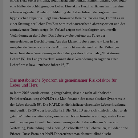
Ist das Herz zuerst erkrankt, folgt häufig eine Funktionseinschränkung oder sogar
eine bleibende Schädigung der Leber. Eine akute Herzinsuffizienz kann zu einer
schwerwiegenden Minderdurchblutung der Leber führen, der sogenannten
hypoxischen Hepatitis. Liegt eine chronische Herzinsuffizienz vor, kommt es zu
einer Stauung der Leber. Das Blut wird nicht ausreichend abtransportiert und der
zentralvenöse Druck steigt. Im Verlauf zeigen sich histologisch strukturelle
Veränderungen der Leber. Das Lebergewebe verfettet als Folge der
unzureichenden Durchblutung. Aus den kleinen Lebervenen tritt Blut in das
umgebende Gewebe aus, da der Abfluss nicht ausreichend ist. Der Pathologe
bezeichnet diese Veränderungen des Lebergewebes bildlich als „Muskatnuss-
Leber“ [5]. Im Langzeitverlauf können diese Veränderungen sogar zu einer
Leberfibrose bzw. –zirrhose führen [6, 7].
Das metabolische Syndrom als gemeinsamer Risikofaktor für
Leber und Herz
m Jahre 2008 wurde erstmalig festgehalten, dass die nicht-alkoholische
Fettlebererkrankung (NAFLD) die Manifestation des metabolischen Syndroms in
der Leber darstellt [8]. Die NAFLD ist die häufigste chronische Lebererkrankung
und betrifft 15-39% der Europäer [9]. Die NALFD stellt sich klinisch nicht nur als
„simple“ Leberverfettung dar, sondern auch als chronische und aggressive Form
mit mikroskopisch deutlichen Veränderungen der Leberzellen im Sinne von
Verfettung, Entzündung und einem „Anschwellen“ der Leberzellen, mit oder ohne
Fibrose. Diese Form der NAFLD bezeichnet man als nicht-alkoholische