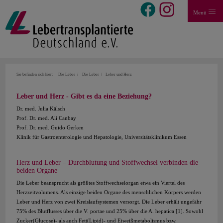
Menü
Sie befinden sich hier:
Die Leber
Die Leber
Leber und Herz
Leber und Herz - Gibt es da eine Beziehung?
Dr. med. Julia Kälsch
Prof. Dr. med. Ali Canbay
Prof. Dr. med. Guido Gerken
Klinik für Gastroenterologie und Hepatologie, Universitätsklinikum Essen
Herz und Leber – Durchblutung und Stoffwechsel verbinden die
beiden Organe
Die Leber beansprucht als größtes Stoffwechselorgan etwa ein Viertel des
Herzzeitvolumens. Als einzige beiden Organe des menschlichen Körpers werden
Leber und Herz von zwei Kreislaufsystemen versorgt. Die Leber erhält ungefähr
75% des Blutflusses über die V. portae und 25% über die A. hepatica [1]. Sowohl
Zucker(Glucose)- als auch Fett(Lipid)- und Eiweißmetabolismus bzw.