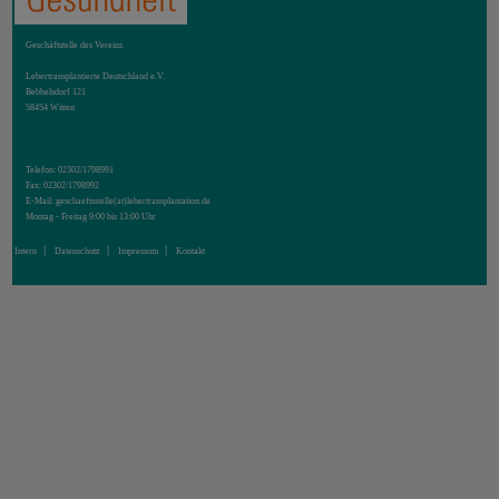
Geschäftstelle des Vereins
Lebertransplantierte Deutschland e.V.
Bebbelsdorf 121
58454 Witten
Telefon: 02302/1798991
Fax: 02302/1798992
E-Mail:
geschaeftsstelle(at)lebertransplantation.de
Montag - Freitag 9:00 bis 13:00 Uhr
Intern
Datenschutz
Impressum
Kontakt