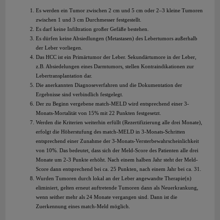
Es werden ein Tumor zwischen 2 cm und 5 cm oder 2–3 kleine Tumoren
zwischen 1 und 3 cm Durchmesser festgestellt.
Es darf keine Infiltration großer Gefäße bestehen.
Es dürfen keine Absiedlungen (Metastasen) des Lebertumors außerhalb
der Leber vorliegen.
Das HCC ist ein Primärtumor der Leber. Sekundärtumore in der Leber,
z.B. Absiedelungen eines Darmtumors, stellen Kontraindikationen zur
Lebertransplantation dar.
Die anerkannten Diagnoseverfahren und die Dokumentation der
Ergebnisse sind verbindlich festgelegt.
Der zu Beginn vergebene match-MELD wird entsprechend einer 3-
Monats-Mortalität von 15% mit 22 Punkten festgesetzt.
Werden die Kriterien weiterhin erfüllt (Rezertifizierung alle drei Monate),
erfolgt die Höherstufung des match-MELD in 3-Monats-Schritten
entsprechend einer Zunahme der 3-Monats-Versterbewahrscheinlichkeit
von 10%. Das bedeutet, dass sich der Meld-Score des Patienten alle drei
Monate um 2-3 Punkte erhöht. Nach einem halben Jahr steht der Meld-
Score dann entsprechend bei ca. 25 Punkten, nach einem Jahr bei ca. 31.
Wurden Tumoren durch lokal an der Leber angewandte Therapie(n)
eliminiert, gelten erneut auftretende Tumoren dann als Neuerkrankung,
wenn seither mehr als 24 Monate vergangen sind. Dann ist die
Zuerkennung eines match-Meld möglich.