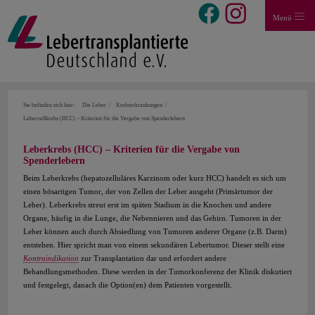
Menü
Sie befinden sich hier:
Die Leber
Krebserkrankungen
Leberzellkrebs (HCC) – Kriterien für die Vergabe von Spenderlebern
Leberkrebs (HCC) – Kriterien für die Vergabe von
Spenderlebern
Beim Leberkrebs (hepatozelluläres Karzinom oder kurz HCC) handelt es sich um
einen bösartigen Tumor, der von Zellen der Leber ausgeht (Primärtumor der
Leber). Leberkrebs streut erst im späten Stadium in die Knochen und andere
Organe, häufig in die Lunge, die Nebennieren und das Gehirn. Tumoren in der
Leber können auch durch Absiedlung von Tumoren anderer Organe (z.B. Darm)
entstehen. Hier spricht man von einem sekundären Lebertumor. Dieser stellt eine
Kontraindikation
zur Transplantation dar und erfordert andere
Behandlungsmethoden. Diese werden in der Tumorkonferenz der Klinik diskutiert
und festgelegt, danach die Option(en) dem Patienten vorgestellt.