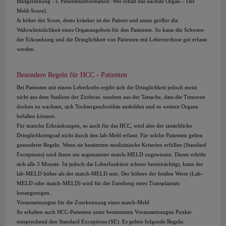
Blutgerinnung - s. Patienteninformation: Wer erhält das nächste Organ – Der
Meld-Score).
Je höher der Score, desto kränker ist der Patient und umso größer die
Wahrscheinlichkeit eines Organangebots für den Patienten. So kann die Schwere
der Erkrankung und die Dringlichkeit von Patienten mit Leberzirrhose gut erfasst
werden.
Besondere Regeln für HCC - Patienten
Bei Patienten mit einem Leberkrebs ergibt sich die Dringlichkeit jedoch meist
nicht aus dem Stadium der Zirrhose, sondern aus der Tatsache, dass die Tumoren
drohen zu wachsen, sich Tochtergeschwülste ausbilden und so weitere Organe
befallen können.
Für manche Erkrankungen, so auch für das HCC, wird also der tatsächliche
Dringlichkeitsgrad nicht durch den lab-Meld erfasst. Für solche Patienten gelten
gesonderte Regeln. Wenn sie bestimmte medizinische Kriterien erfüllen (Standard
Exceptions) wird ihnen ein sogenannter match-MELD zugewiesen. Dieser erhöht
sich alle 3 Monate. Ist jedoch die Leberfunktion schwer beeinträchtigt, kann der
lab-MELD höher als der match-MELD sein. Der höhere der beiden Werte (Lab-
MELD oder match-MELD) wird für die Zuteilung eines Transplantats
herangezogen.
Voraussetzungen für die Zuerkennung eines match-Meld
So erhalten auch HCC-Patienten unter bestimmten Voraussetzungen Punkte
entsprechend den Standard Exceptions (SE). Es gelten folgende Regeln: