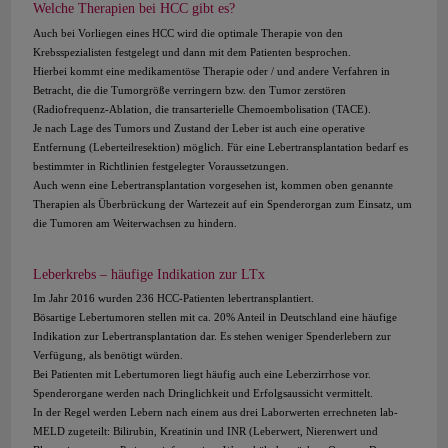
Welche Therapien bei HCC gibt es?
Auch bei Vorliegen eines HCC wird die optimale Therapie von den
Krebsspezialisten festgelegt und dann mit dem Patienten besprochen.
Hierbei kommt eine medikamentöse Therapie oder / und andere Verfahren in
Betracht, die die Tumorgröße verringern bzw. den Tumor zerstören
(Radiofrequenz-Ablation, die transarterielle Chemoembolisation (TACE).
Je nach Lage des Tumors und Zustand der Leber ist auch eine operative
Entfernung (Leberteilresektion) möglich. Für eine Lebertransplantation bedarf es
bestimmter in Richtlinien festgelegter Voraussetzungen.
Auch wenn eine Lebertransplantation vorgesehen ist, kommen oben genannte
Therapien als Überbrückung der Wartezeit auf ein Spenderorgan zum Einsatz, um
die Tumoren am Weiterwachsen zu hindern.
Leberkrebs – häufige Indikation zur LTx
Im Jahr 2016 wurden 236 HCC-Patienten lebertransplantiert.
Bösartige Lebertumoren stellen mit ca. 20% Anteil in Deutschland eine häufige
Indikation zur Lebertransplantation dar. Es stehen weniger Spenderlebern zur
Verfügung, als benötigt würden.
Bei Patienten mit Lebertumoren liegt häufig auch eine Leberzirrhose vor.
Spenderorgane werden nach Dringlichkeit und Erfolgsaussicht vermittelt.
In der Regel werden Lebern nach einem aus drei Laborwerten errechneten lab-
MELD zugeteilt: Bilirubin, Kreatinin und INR (Leberwert, Nierenwert und