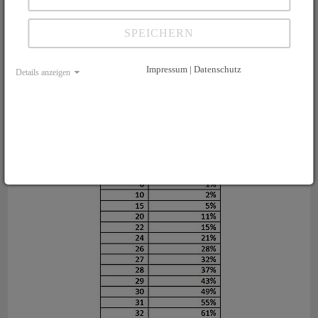
Lebendspende
Die Lebendspende ist lt. Gesetz nachrangig gegenüber der postmortalen Spende.
SPEICHERN
Auch Patienten, die für eine Lebendspende vorgesehen sind, müssen die Kriterien
zur Aufnahme auf die Warteliste erfüllen und werden bei Eurotransplant gelistet.
Denn erhält der Patient vor Durchführung einer Lebendspende ein Organangebot
Impressum | Datenschutz
Details anzeigen
muss dieses richtlinienkonform vermittelt werden. Ebenso wird – sogar
hochdringlich - auf den Gesamtpool der Spenderorgane zurückgegriffen, wenn
der lebend gespendete Leberteil die Funktion nicht aufnimmt oder innerhalb
weniger Tage ein Leberversagen auftritt.