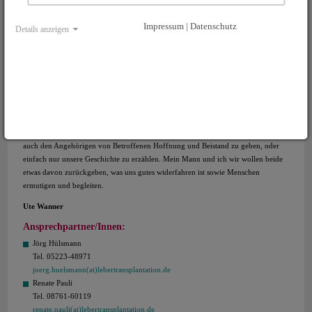
Ansprechpartners vom Verein Lebertransplantierte Deutschland e.V. vergessen,
welcher uns kurz vor der Transplantation in Tübingen am Krankenbett besuchte
Impressum | Datenschutz
Details anzeigen
und uns allein durch sein Erscheinen so viel Hoffnung gegeben hat, dass ein gutes
Weiterleben nach einer Lebertransplantation möglich ist. Er beantwortete uns sehr
viele Fragen und machte uns auf diese wichtige Selbsthilfeorganisation
aufmerksam.
Wie hilfreich sind die regelmäßigen Wartepatiententreffen, der wichtige Austausch
von Betroffenen bei Stammtischen oder ganz einfach nur Begegnungen und
Gespräche zwischen Betroffenen und deren Angehörigen. Da mein Mann schon
Ansprechpartner ist, habe auch ich mich entschlossen, diesen Dienst zu tun, um
auch den Angehörigen von Betroffenen Hoffnung und Beistand zu geben, oder
einfach nur unsere Geschichte zu erzählen. Mein Mann und ich wir wollen beide
etwas davon zurückgeben, was uns gutes widerfahren ist sowie Menschen
ermutigen und begleiten.
Ute Wanner
Ansprechpartner/Innen:
Jörg Hülsmann
Tel. 05223-48971
joerg.huelsmann(at)lebertransplantation.de
Renate Pauli
Tel. 08761-60119
renate.pauli(at)lebertransplantation.de