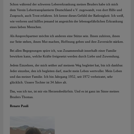
Schon während der schweren Lebererkrankung meines Bruders habe ich mich
dem Verein Lebertransplantierte Deutschland e.V. zugewandt, von dort Hilfe und
Zuspruch, auch Trost erfahren. Ich kenne dieses Gefühl der Ratlosigkeit. Ich weiß,
wie verloren und hilflos jemand ist angesichts der lebensgefährlichen Erkrankung
eines lieben Menschen.
Als Ansprechpartner möchte ich anderen eine Stütze sein. Ihnen zuhören, ihnen
zur Seite stehen, ihnen Mut machen, Hoffnung geben und ihre Zuversicht stärken.
Bei allen Begegnungen spüre ich, was Zusammenhalt innerhalb einer Familie
bewirken kann, welche Kräfte freigesetzt werden durch Liebe und Zuwendung.
Jedem Einzelnen, der mich seither auf meinem Weg begleitet hat, bin ich dankbar.
Jeder einzelne, den ich begleiten darf, macht mein Leben wertvoller. Mein Leben
und das meiner Familie. Ich bin Jahrgang 1952, seit 1972 verheiratet, sehr
glücklich. Unsere Tochter ist 34 Jahre alt.
Das, was ich tue, ist mir ein Herzensbedürfnis. Und es ist ganz im Sinne meines
Bruders Thomas.
Renate Pauli