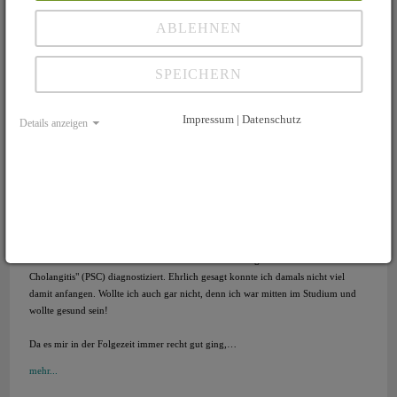
ABLEHNEN
SPEICHERN
Impressum | Datenschutz
Details anzeigen
[ News ::: Rechts ]
Das schönste Weihnachtsgeschenk meines Lebens
15.09.2016
Mit 26 Jahren wurde bei mir 1992 die Lebererkrankung "Primär sklerosierende
Cholangitis" (PSC) diagnostiziert. Ehrlich gesagt konnte ich damals nicht viel
damit anfangen. Wollte ich auch gar nicht, denn ich war mitten im Studium und
wollte gesund sein!
Da es mir in der Folgezeit immer recht gut ging,…
mehr...