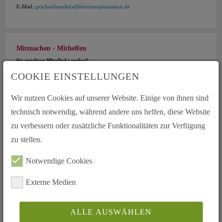
E-Mail:
geschaeftsstelle(at)lebertransplantation.de
Mitmachen - Mithelfen
Sie möchten Mitglied werden?
Hier gehts zur Beitrittserklärung
COOKIE EINSTELLUNGEN
Sie möchten unsere Arbeit unterstützen?
Hier können Sie spenden
Wir nutzen Cookies auf unserer Website. Einige von ihnen sind
technisch notwendig, während andere uns helfen, diese Website
zu verbessern oder zusätzliche Funktionalitäten zur Verfügung
Mein Ausweis meine Entscheidung
zu stellen.
Schnell und Einfach hier als Download
Notwendige Cookies
Externe Medien
ALLE AUSWÄHLEN