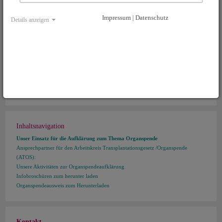
Bei Rückfragen gibt die BZgA gerne Auskunft: Dr. Daniela Watzke
Impressum | Datenschutz
Tel.: 0221/8992-458
Details anzeigen
Fax: 0221/8992-300
Email:
daniela.watzke(at)bzga.de
www.organspende-info.de
Infotelefon Organspende 0800-90 40 400
Organspendeausweis zum Herunterladen
Organspendeausweis
Inhaltsnavigation
Unser Einsatz für die Aufklärung zum Thema Organspende
Ansprechpartner für den Arbeitskreis Transplantationsgesetz /Organspende
(ATOS):
Unsere Aktivitäten zur Organspendeaufklärung
Infobroschüren zum herunter laden
Organspendeausweis zum Herunterladen
Kontakt