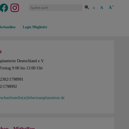
+
A
A
-
A
erfamilien
Login Mitglieder
t
plantierte Deutschland e.V.
Freitag 9:00 bis 13:00 Uhr
02302/1798991
02/1798992
eschaeftsstelle(at)lebertransplantation.de
hen - Mithelfen