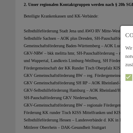
2. Unser regionalen Kontaktgruppen werden nach § 20h SG
Beteiligte Krankenkassen und KK-Verbände:
Selbsthilfeförderung Stadt Jena und AWO RV Mitte-West-Thür
CO
Selbsthilfe Sachsen – AOK plus Dresden, SH-Pauschalförderung
Gemeinschaftsförderung Baden-Württemberg – AOK Ludwigsb
Wir
GKV-NRW – bkk melitta hmr, SH-Pauschalförderung – regionale
not
und Wuppertal, Landkreis Limburg-Weilburg, SH Förderung ZB
zusä
Fördergemeinschaft der KK Runder Tisch Oberpfalz KISS Rege
GKV Gemeinschaftsförderung BW – reg. Fördergemeinschaft Sü
GKV Gemeinschaftsförderung SH RP – AOK Rheinland-Pfalz/S
GKV-Selbsthilfeförderung Hamburg – AOK Rheinland/Hamburg,
SH-Pauschalförderung GKV Niedersachsen,
GKV-Gemeinschaftsförderung BW – regionale Fördergemeinsch
Förderung KK runder Tisch KISS Mittelfranken und KISS Sta
Selbsthilfeförderung Hessen – Landesverbände d. KK in Hessen,
Mittlerer Oberrhein – DAK-Gesundheit Stuttgart