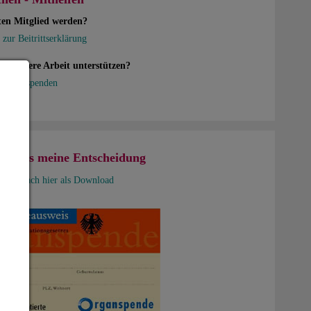
ten Mitglied werden?
 zur Beitrittserklärung
en unsere Arbeit unterstützen?
en Sie spenden
usweis meine Entscheidung
nd Einfach hier als Download