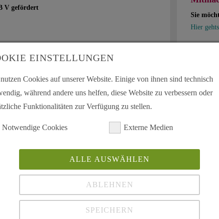
B V gefördert
Sie möch
Hier gehts
Sie möcht
ingen/IKOS Jena, GKV Gemeinschaftsförderung
OKIE EINSTELLUNGEN
Hier könn
 Verband der Ersatzkassen Erfurt, GKV
urg-Rems-Murr und AOK Neckar Alb, SH Förderung
 nutzen Cookies auf unserer Website. Einige von ihnen sind technisch
 Fördergemeinschaft d. Krankenkassen Essen, Duisburg
wendig, während andere uns helfen, diese Website zu verbessern oder
FS Bayern, SH Förderung - regionale
tzliche Funktionalitäten zur Verfügung zu stellen.
Mein A
nsburg,
dlicher Oberrhein – Barmer und Heilbronn-Franken,
Schnell u
Notwendige Cookies
Externe Medien
aarland,
 SH Förderung KK runder Tisch KISS Mittelfranken,
ALLE AUSWÄHLEN
aft Rhein-Neckar-Odenwald und AOK Neckar-Fils, SH-
ABLEHNEN
dt Coburg, TK SH-Gemeinschaftsförderung, GKV-
 Gemeinschaftsförderung regionale Fördergemeinschaft
SPEICHERN