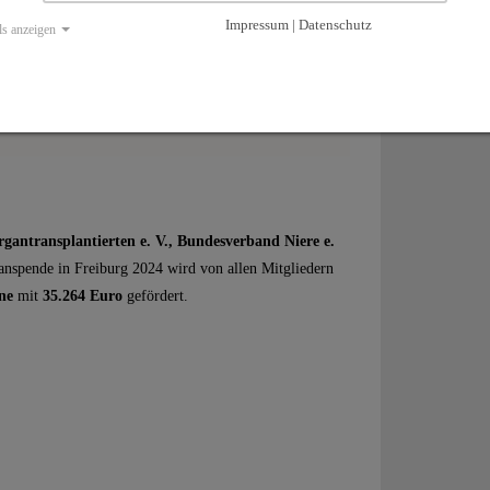
ihre Unterstützung
Impressum | Datenschutz
ls anzeigen
antransplantierten e. V., Bundesverband Niere e.
nspende in Freiburg 2024 wird von allen Mitgliedern
ene
mit
35.264 Euro
gefördert.