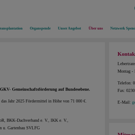
ransplantation
Organspende
Unser Angebot
Über uns
Netzwerk Spend
Kontak
Lebertrans
Montag - 
Telefon: 
r GKV- Gemeinschaftsförderung auf Bundesebene.
Fax: 023
das Jahr 2025 Fördermittel in Höhe von 71 000 €.
E-Mail:
g
bR, BKK-Dachverband e. V., IKK e. V.,
en u. Gartenbau SVLFG
Mitmac