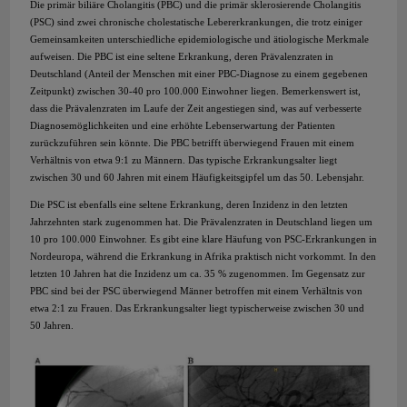
Die primär biliäre Cholangitis (PBC) und die primär sklerosierende Cholangitis
(PSC) sind zwei chronische cholestatische Lebererkrankungen, die trotz einiger
Gemeinsamkeiten unterschiedliche epidemiologische und ätiologische Merkmale
aufweisen. Die PBC ist eine seltene Erkrankung, deren Prävalenzraten in
Deutschland (Anteil der Menschen mit einer PBC-Diagnose zu einem gegebenen
Zeitpunkt) zwischen 30-40 pro 100.000 Einwohner liegen. Bemerkenswert ist,
dass die Prävalenzraten im Laufe der Zeit angestiegen sind, was auf verbesserte
Diagnosemöglichkeiten und eine erhöhte Lebenserwartung der Patienten
zurückzuführen sein könnte. Die PBC betrifft überwiegend Frauen mit einem
Verhältnis von etwa 9:1 zu Männern. Das typische Erkrankungsalter liegt
zwischen 30 und 60 Jahren mit einem Häufigkeitsgipfel um das 50. Lebensjahr.
Die PSC ist ebenfalls eine seltene Erkrankung, deren Inzidenz in den letzten
Jahrzehnten stark zugenommen hat. Die Prävalenzraten in Deutschland liegen um
10 pro 100.000 Einwohner. Es gibt eine klare Häufung von PSC-Erkrankungen in
Nordeuropa, während die Erkrankung in Afrika praktisch nicht vorkommt. In den
letzten 10 Jahren hat die Inzidenz um ca. 35 % zugenommen. Im Gegensatz zur
PBC sind bei der PSC überwiegend Männer betroffen mit einem Verhältnis von
etwa 2:1 zu Frauen. Das Erkrankungsalter liegt typischerweise zwischen 30 und
50 Jahren.