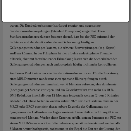
wenig betroffen sind. Die Einführung der MELD-basierten Organverteilung 2006
hat daher zunächst zu einer deutlichen Abnahme des Anteils der PSC-Erkrankten
an den insgesamt transplantierten Patienten geführt, da die Schwere der
Erkrankungb bei diesen Patienten nicht ausreichend im MELD-System abgebildet
waren. Die Bundesärztekammer hat darauf reagiert und sogenannte
Standardausnahmeregelungen (Standard Exceptions) eingeführt. Diese
Standardausnahmeregelungen basieren darauf, dass bei der PSC aufgrund der
Strikturen und der damit verbundenen Gallestauung häufig zu
Gallengangsentzündungen kommt, die schwere Blutvergiftungen (sog. Sepsis)
auslösen können. In der Frühphase ist hier oft eine endoskopische Therapie
hilfreich, aber mit fortschreitender Erkrankung lassen sich die wiederkehrenden
Gallengangsentzündungen auch endoskopisch häufig nicht mehr kontrollieren.
An diesem Punkt setzte der alte Standard-Ausnahmescore an: Für die Zuweisung
eines MELD mussten mindestens zwei spontane Blutvergiftungen durch
Gallengangsentzündungen innerhalb von 6 Monaten auftreten, eine dominante
(hochgradige) Stenose vorliegen und ein Gewichtsverlust von mehr als 10 %
BMI-Reduktion innerhalb von 12 Monaten festgestellt werden (2 von 3 Kriterien
erforderlich). Diese Kriterien wurden zuletzt 2023 revidiert; seitdem muss in der
MRCP oder ERCP eine nicht therapierbare Engstelle des Gallengangs mit
Symptomen des Gallenstaus vorliegen sowie ein Gesamtbilirubin ≥ 6 mg/dl über
mindestens 6 Monate. Werden diese Kriterien erfüllt, steigen Patienten mit PSC mit
einem MELD-Score von 22 auf die Lebertransplantationsliste ein und werden alle
3 Monate weiter hochgestuft, sodass nun in der Regel die Zeit seit der Listung den