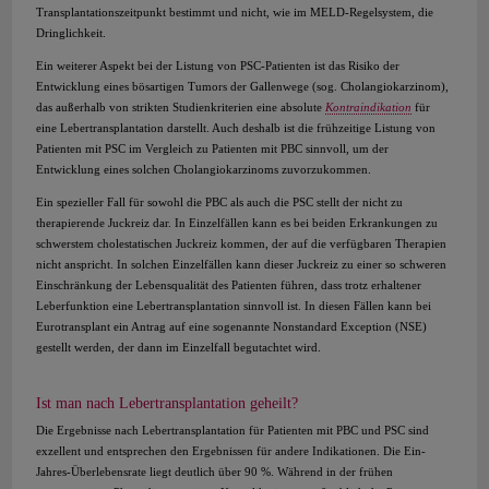
Transplantationszeitpunkt bestimmt und nicht, wie im MELD-Regelsystem, die
Dringlichkeit.
Ein weiterer Aspekt bei der Listung von PSC-Patienten ist das Risiko der
Entwicklung eines bösartigen Tumors der Gallenwege (sog. Cholangiokarzinom),
das außerhalb von strikten Studienkriterien eine absolute
Kontraindikation
für
eine Lebertransplantation darstellt. Auch deshalb ist die frühzeitige Listung von
Patienten mit PSC im Vergleich zu Patienten mit PBC sinnvoll, um der
Entwicklung eines solchen Cholangiokarzinoms zuvorzukommen.
Ein spezieller Fall für sowohl die PBC als auch die PSC stellt der nicht zu
therapierende Juckreiz dar. In Einzelfällen kann es bei beiden Erkrankungen zu
schwerstem cholestatischen Juckreiz kommen, der auf die verfügbaren Therapien
nicht anspricht. In solchen Einzelfällen kann dieser Juckreiz zu einer so schweren
Einschränkung der Lebensqualität des Patienten führen, dass trotz erhaltener
Leberfunktion eine Lebertransplantation sinnvoll ist. In diesen Fällen kann bei
Eurotransplant ein Antrag auf eine sogenannte Nonstandard Exception (NSE)
gestellt werden, der dann im Einzelfall begutachtet wird.
Ist man nach Lebertransplantation geheilt?
Die Ergebnisse nach Lebertransplantation für Patienten mit PBC und PSC sind
exzellent und entsprechen den Ergebnissen für andere Indikationen. Die Ein-
Jahres-Überlebensrate liegt deutlich über 90 %. Während in der frühen