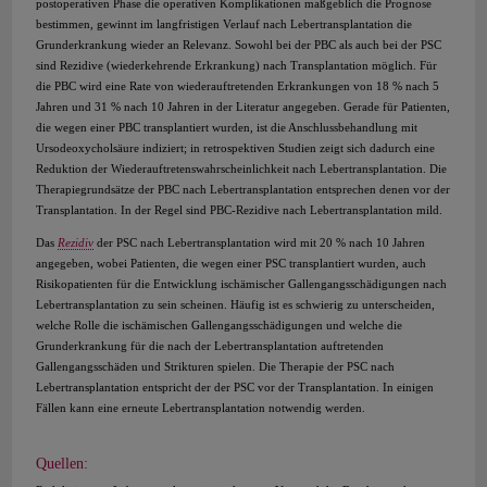
postoperativen Phase die operativen Komplikationen maßgeblich die Prognose
bestimmen, gewinnt im langfristigen Verlauf nach Lebertransplantation die
Grunderkrankung wieder an Relevanz. Sowohl bei der PBC als auch bei der PSC
sind Rezidive (wiederkehrende Erkrankung) nach Transplantation möglich. Für
die PBC wird eine Rate von wiederauftretenden Erkrankungen von 18 % nach 5
Jahren und 31 % nach 10 Jahren in der Literatur angegeben. Gerade für Patienten,
die wegen einer PBC transplantiert wurden, ist die Anschlussbehandlung mit
Ursodeoxycholsäure indiziert; in retrospektiven Studien zeigt sich dadurch eine
Reduktion der Wiederauftretenswahrscheinlichkeit nach Lebertransplantation. Die
Therapiegrundsätze der PBC nach Lebertransplantation entsprechen denen vor der
Transplantation. In der Regel sind PBC-Rezidive nach Lebertransplantation mild.
Das
Rezidiv
der PSC nach Lebertransplantation wird mit 20 % nach 10 Jahren
angegeben, wobei Patienten, die wegen einer PSC transplantiert wurden, auch
Risikopatienten für die Entwicklung ischämischer Gallengangsschädigungen nach
Lebertransplantation zu sein scheinen. Häufig ist es schwierig zu unterscheiden,
welche Rolle die ischämischen Gallengangsschädigungen und welche die
Grunderkrankung für die nach der Lebertransplantation auftretenden
Gallengangsschäden und Strikturen spielen. Die Therapie der PSC nach
Lebertransplantation entspricht der der PSC vor der Transplantation. In einigen
Fällen kann eine erneute Lebertransplantation notwendig werden.
Quellen: