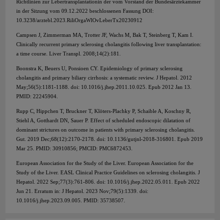
Richtlinien zur Lebertransplantationin der vom Vorstand der Bundesärztekammer
in der Sitzung vom 09.12.2022 beschlossenen Fassung DOI:
10.3238/arztebl.2023.RiliOrgaWlOvLeberTx20230912
Campsen J, Zimmerman MA, Trotter JF, Wachs M, Bak T, Steinberg T, Kam I.
Clinically recurrent primary sclerosing cholangitis following liver transplantation:
a time course. Liver Transpl. 2008;14(2):181.
Boonstra K, Beuers U, Ponsioen CY. Epidemiology of primary sclerosing
cholangitis and primary biliary cirrhosis: a systematic review. J Hepatol. 2012
May;56(5):1181-1188. doi: 10.1016/j.jhep.2011.10.025. Epub 2012 Jan 13.
PMID: 22245904.
Rupp C, Hippchen T, Bruckner T, Klöters-Plachky P, Schaible A, Koschny R,
Stiehl A, Gotthardt DN, Sauer P. Effect of scheduled endoscopic dilatation of
dominant strictures on outcome in patients with primary sclerosing cholangitis.
Gut. 2019 Dec;68(12):2170-2178. doi: 10.1136/gutjnl-2018-316801. Epub 2019
Mar 25. PMID: 30910856; PMCID: PMC6872453.
European Association for the Study of the Liver. European Association for the
Study of the Liver. EASL Clinical Practice Guidelines on sclerosing cholangitis. J
Hepatol. 2022 Sep;77(3):761-806. doi: 10.1016/j.jhep.2022.05.011. Epub 2022
Jun 21. Erratum in: J Hepatol. 2023 Nov;79(5):1339. doi:
10.1016/j.jhep.2023.09.005. PMID: 35738507.