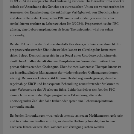
02.09.2024 die europäische Marktzulassung verloren. Die Herstellerfirma erwirkte
jedoch auf Anordnung des Gerichts der europäischen Union ein vorrübergehendes
Aussetzen der Entscheidung, die zukünftige Verfügbarkeit von Obeticholsäure
und ihre Rolle in der Therapie der PBC sind somit unklar (ein ausführlicher
Artikel hierzu erschien in Lebenszeichen Nr. 3/2024). Prognostisch ist die PBC
günstig; eine Lebertransplantation als letzte Therapieoption wird nur selten
notwendig.
Bei der PSC wird in der Erstlinie ebenfalls Ursodesoxycholsäure verabreicht. Ein
prognoseverbessernder Effekt dieser Medikation ist allerdings bis heute nicht
sicher belegt. Dennoch zeigt sich in der Regel unter Ursodesoxycholsäure ein
deutliches Abfallen der alkalischen Phosphatase im Serum, dem Leitwert der
primär sklerosierenden Cholangitis. Über die medikamentöse Therapie hinaus ist
ein interdisziplinäres Management der wiederkehrenden Gallengangsstrikturen
wichtig. Bei uns am Universitätsklinikum Heidelberg wurde gezeigt, dass die
regelmäßige ERCP und konsequente Behandlung neuauftretender Strikturen zu
einer Verbesserung des Überlebens führt. Leider handelt es sich bei der PSC
dennoch um eine in der Regel progrediente Erkrankung, die in der
überwiegenden Zahl der Fälle früher oder später eine Lebertransplantation
notwendig macht.
Bei beiden Erkrankungen wird jedoch intensiv an neuen Medikamenten geforscht
und in klinischen Studien erprobt, so dass die Hoffnung besteht, dass in den
nächsten Jahren weitere Medikamente zur Verfügung stehen werden.