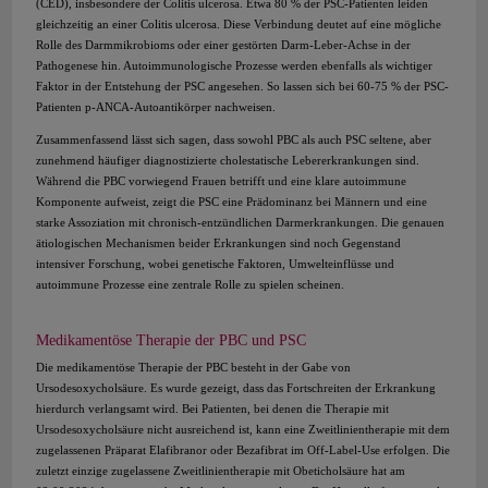
(CED), insbesondere der Colitis ulcerosa. Etwa 80 % der PSC-Patienten leiden
gleichzeitig an einer Colitis ulcerosa. Diese Verbindung deutet auf eine mögliche
Rolle des Darmmikrobioms oder einer gestörten Darm-Leber-Achse in der
Pathogenese hin. Autoimmunologische Prozesse werden ebenfalls als wichtiger
Faktor in der Entstehung der PSC angesehen. So lassen sich bei 60-75 % der PSC-
Patienten p-ANCA-Autoantikörper nachweisen.
Zusammenfassend lässt sich sagen, dass sowohl PBC als auch PSC seltene, aber
zunehmend häufiger diagnostizierte cholestatische Lebererkrankungen sind.
Während die PBC vorwiegend Frauen betrifft und eine klare autoimmune
Komponente aufweist, zeigt die PSC eine Prädominanz bei Männern und eine
starke Assoziation mit chronisch-entzündlichen Darmerkrankungen. Die genauen
ätiologischen Mechanismen beider Erkrankungen sind noch Gegenstand
intensiver Forschung, wobei genetische Faktoren, Umwelteinflüsse und
autoimmune Prozesse eine zentrale Rolle zu spielen scheinen.
Medikamentöse Therapie der PBC und PSC
Die medikamentöse Therapie der PBC besteht in der Gabe von
Ursodesoxycholsäure. Es wurde gezeigt, dass das Fortschreiten der Erkrankung
hierdurch verlangsamt wird. Bei Patienten, bei denen die Therapie mit
Ursodesoxycholsäure nicht ausreichend ist, kann eine Zweitlinientherapie mit dem
zugelassenen Präparat Elafibranor oder Bezafibrat im Off-Label-Use erfolgen. Die
zuletzt einzige zugelassene Zweitlinientherapie mit Obeticholsäure hat am