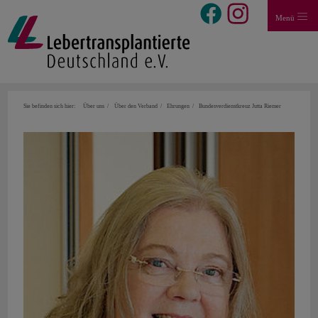
Menü
Sie befinden sich hier:
Über uns
Über den Verband
Ehrungen
Bundesverdienstkreuz Jutta Riemer