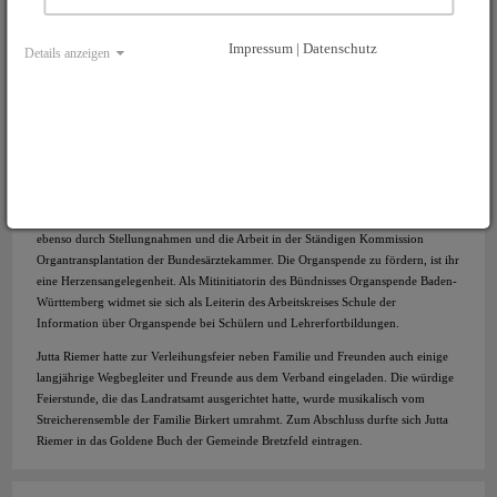
hätte“, erklärte Jutta Riemer. Dem Verband Strukturen zu schaffen, diese zu
erhalten, damit er diese Hilfe auf hohem Niveau kontinuierlich anbieten kann, ist
Impressum | Datenschutz
Details anzeigen
ihr eine stetige Herausforderung. Um die Betreuung Betroffener zu verbessern, ist
ihr die enge Zusammenarbeit mit den Ärzten in den Transplantationszentren und
Kliniken ein großes Anliegen, vor allem auch bei der Hilfe für die Wartepatienten.
Die Zeitschrift „Lebenslinien“, Seminare für Patienten und Aktive sowie die
Zusammenarbeit mit den mehr als 100 ehrenamtlichen Ansprechpartnern haben
bei ihr hohe Priorität.
Im Sinne der Interessenvertretung der Patienten bringt sie sich kompetent in den
wichtigen Organisationen und Institutionen der Transplantationsmedizin ein,
ebenso durch Stellungnahmen und die Arbeit in der Ständigen Kommission
Organtransplantation der Bundesärztekammer. Die Organspende zu fördern, ist ihr
eine Herzensangelegenheit. Als Mitinitiatorin des Bündnisses Organspende Baden-
Württemberg widmet sie sich als Leiterin des Arbeitskreises Schule der
Information über Organspende bei Schülern und Lehrerfortbildungen.
Jutta Riemer hatte zur Verleihungsfeier neben Familie und Freunden auch einige
langjährige Wegbegleiter und Freunde aus dem Verband eingeladen. Die würdige
Feierstunde, die das Landratsamt ausgerichtet hatte, wurde musikalisch vom
Streicherensemble der Familie Birkert umrahmt. Zum Abschluss durfte sich Jutta
Riemer in das Goldene Buch der Gemeinde Bretzfeld eintragen.