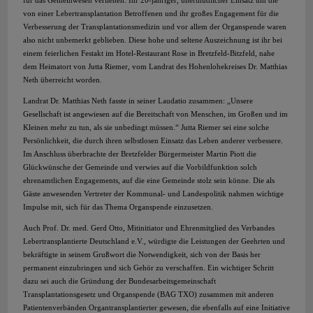
von einer Lebertransplantation Betroffenen und ihr großes Engagement für die
Verbesserung der Transplantationsmedizin und vor allem der Organspende waren
also nicht unbemerkt geblieben. Diese hohe und seltene Auszeichnung ist ihr bei
einem feierlichen Festakt im Hotel-Restaurant Rose in Bretzfeld-Bitzfeld, nahe
dem Heimatort von Jutta Riemer, vom Landrat des Hohenlohekreises Dr. Matthias
Neth überreicht worden.
Landrat Dr. Matthias Neth fasste in seiner Laudatio zusammen: „Unsere
Gesellschaft ist angewiesen auf die Bereitschaft von Menschen, im Großen und im
Kleinen mehr zu tun, als sie unbedingt müssen.“ Jutta Riemer sei eine solche
Persönlichkeit, die durch ihren selbstlosen Einsatz das Leben anderer verbessere.
Im Anschluss überbrachte der Bretzfelder Bürgermeister Martin Piott die
Glückwünsche der Gemeinde und verwies auf die Vorbildfunktion solch
ehrenamtlichen Engagements, auf die eine Gemeinde stolz sein könne. Die als
Gäste anwesenden Vertreter der Kommunal- und Landespolitik nahmen wichtige
Impulse mit, sich für das Thema Organspende einzusetzen.
Auch Prof. Dr. med. Gerd Otto, Mitinitiator und Ehrenmitglied des Verbandes
Lebertransplantierte Deutschland e.V., würdigte die Leistungen der Geehrten und
bekräftigte in seinem Grußwort die Notwendigkeit, sich von der Basis her
permanent einzubringen und sich Gehör zu verschaffen. Ein wichtiger Schritt
dazu sei auch die Gründung der Bundesarbeitsgemeinschaft
Transplantationsgesetz und Organspende (BAG TXO) zusammen mit anderen
Patientenverbänden Organtransplantierter gewesen, die ebenfalls auf eine Initiative