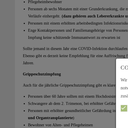
Pflegeheimbewohner
Personen ab sechs Monaten mit einer Grunderkrankung, die 
Verläufe einhergeht.
(dazu gehören auch Lebererkrankte u
Personen mit einem erhöhten arbeitsbedingten Infektionsrisik
Enge Kontaktpersonen und Familienangehörige von Personen
Impfung keine schützende Immunantwort zu erwarten ist
Sollte jemand in diesem Jahr eine COVID-Infektion durchlaufen h
Ebenso gibt es derzeit keine Empfehlung für eine Auffrischung
Jahren.
CO
Grippeschutzimpfung
Wir
Auch für die jährliche Grippeschutzimpfung gibt es klare Emp
not
zusä
Personen über 60 Jahre sollten mit einem Hochdosisimpfstof
Schwangere ab dem 2. Trimenon, bei erhöhter Gefährdung in
Personen mit erhöhter gesundheitlicher Gefährdung infolge e
und Organtransplantierte
)
Bewohner von Alten- und Pflegeheimen