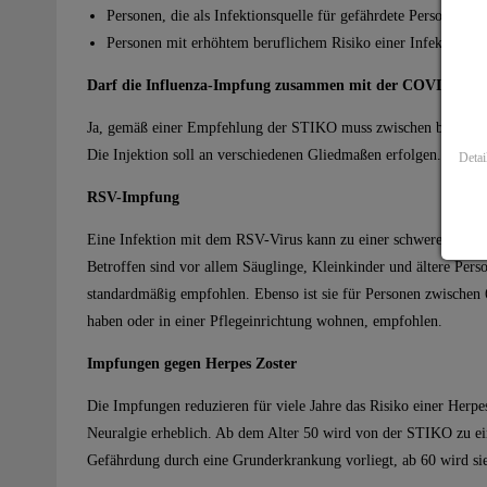
Personen, die als Infektionsquelle für gefährdete Personen d
Personen mit erhöhtem beruflichem Risiko einer Infektion
Darf die Influenza-Impfung zusammen mit der COVID-19 
Ja, gemäß einer Empfehlung der STIKO muss zwischen beiden I
Die Injektion soll an verschiedenen Gliedmaßen erfolgen.
Detai
RSV-Impfung
Eine Infektion mit dem RSV-Virus kann zu einer schweren Atem
Betroffen sind vor allem Säuglinge, Kleinkinder und ältere Per
standardmäßig empfohlen. Ebenso ist sie für Personen zwischen
haben oder in einer Pflegeinrichtung wohnen, empfohlen.
Impfungen gegen Herpes Zoster
Die Impfungen reduzieren für viele Jahre das Risiko einer Herpe
Neuralgie erheblich. Ab dem Alter 50 wird von der STIKO zu ei
Gefährdung durch eine Grunderkrankung vorliegt, ab 60 wird si