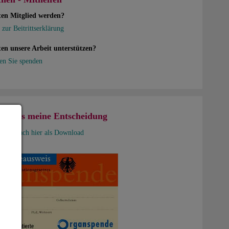
ten Mitglied werden?
 zur Beitrittserklärung
en unsere Arbeit unterstützen?
en Sie spenden
usweis meine Entscheidung
nd Einfach hier als Download