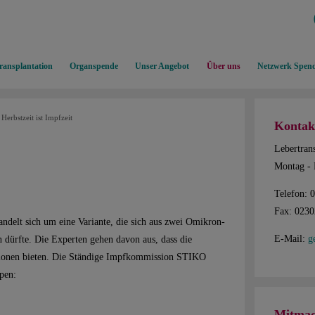
ransplantation
Organspende
Unser Angebot
Über uns
Netzwerk Spend
Herbstzeit ist Impfzeit
Kontak
Lebertrans
Montag - 
Telefon: 
Fax: 023
delt sich um eine Variante, die sich aus zwei Omikron-
E-Mail:
g
en dürfte. Die Experten gehen davon aus, dass die
ktionen bieten. Die Ständige Impfkommission STIKO
pen:
Mitmac