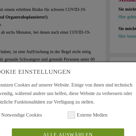
Sie möch
mit einem erhöhten Risiko für schwere COVID-19-
Hier gehts
nd Organtrabsplantierte!)
o
Sie möcht
 ab sechs Monaten, bei denen nach einer COVID-19-
Hier könn
aben, ist eine Auffrischung in der Regel nicht nötig.
 für gesunde Schwangere und gesunde Personen unter 60
Mein A
OKIE EINSTELLUNGEN
Schnell u
 nutzen Cookies auf unserer Website. Einige von ihnen sind technisch
fehlungen der STIKO:
wendig, während andere uns helfen, diese Website zu verbessern oder
tzliche Funktionalitäten zur Verfügung zu stellen.
f geimpft werden
folge eines Grundleidens ab dem 1. Trimenon
Notwendige Cookies
Externe Medien
ines Grundleidens
(dazu gehören auch Lebererkrankte
ALLE AUSWÄHLEN