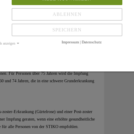
ienen können
ABLEHNEN
Impfung gegeben werden?
SPEICHERN
mpfungen kein Impfabstand mehr eingehalten werden.
Impressum | Datenschutz
ls anzeigen
wegserkrankung mit Krankenhausaufenthalt führen.
sonen. Für Personen über 75 Jahren wird die Impfung
 60 und 74 Jahren, die in eine schwere Grunderkrankung
s-zoster-Erkrankung (Gürtelrose) und einer Post-zoster
ner Impfung geraten, wenn eine erhöhte gesundheitliche
e für alle Personen von der STIKO empfohlen.