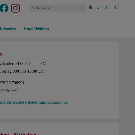
+
A
A
-
A
erfamilien
Login Mitglieder
t
plantierte Deutschland e.V.
Freitag 9:00 bis 13:00 Uhr
02302/1798991
02/1798992
eschaeftsstelle(at)lebertransplantation.de
hen - Mithelfen