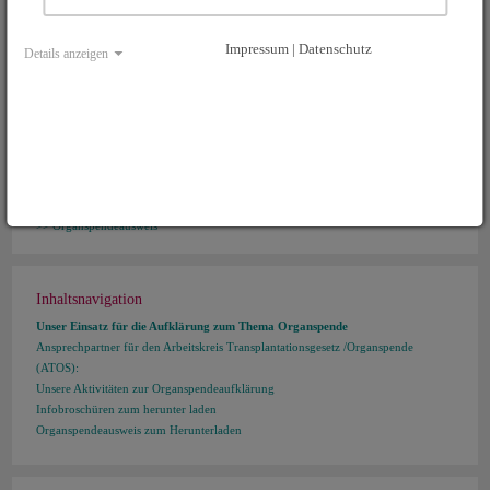
verstehen-entscheiden/
Bei Rückfragen gibt die BZgA gerne Auskunft: Dr. Daniela Watzke
Impressum | Datenschutz
Details anzeigen
Tel.: 0221/8992-458
Fax: 0221/8992-300
Email:
daniela.watzke(at)bzga.de
www.organspende-info.de
Infotelefon Organspende 0800-90 40 400
Organspendeausweis zum Herunterladen
Organspendeausweis
Inhaltsnavigation
Unser Einsatz für die Aufklärung zum Thema Organspende
Ansprechpartner für den Arbeitskreis Transplantationsgesetz /Organspende
(ATOS):
Unsere Aktivitäten zur Organspendeaufklärung
Infobroschüren zum herunter laden
Organspendeausweis zum Herunterladen