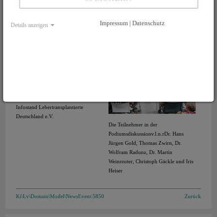
Impressum | Datenschutz
Details anzeigen
Sebastian Hauff eröffnet den gut
besuchten Themenabend
Infostand Lebertransplantierte
Deutschland e.V.
Die Teilnehmer in der
Podiumsdiskussionv.l.n.rDr. Hans
Jürgen Gold, Thomas Zwirn, Dr.
Wolfram Radunz, Dr. Martin
Weinreuter, Christoph Gäckle und Iris
Heiser
Ki\Lv\Domain\Model\NewsEvent:5850
Zurück