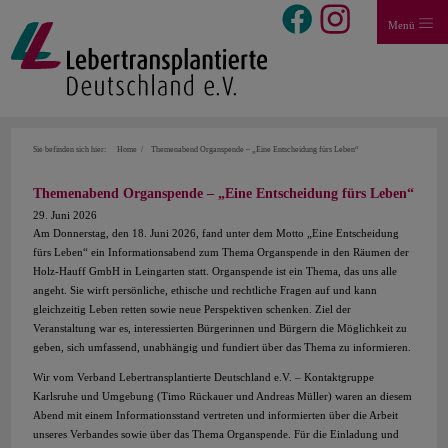
Menü
Sie befinden sich hier:
Home
Themenabend Organspende – „Eine Entscheidung fürs Leben“
Themenabend Organspende – „Eine Entscheidung fürs Leben“
29. Juni 2026
Am Donnerstag, den 18. Juni 2026, fand unter dem Motto „Eine Entscheidung
fürs Leben“ ein Informationsabend zum Thema Organspende in den Räumen der
Holz-Hauff GmbH in Leingarten statt. Organspende ist ein Thema, das uns alle
angeht. Sie wirft persönliche, ethische und rechtliche Fragen auf und kann
gleichzeitig Leben retten sowie neue Perspektiven schenken. Ziel der
Veranstaltung war es, interessierten Bürgerinnen und Bürgern die Möglichkeit zu
geben, sich umfassend, unabhängig und fundiert über das Thema zu informieren.
Wir vom Verband Lebertransplantierte Deutschland e.V. – Kontaktgruppe
Karlsruhe und Umgebung (Timo Rückauer und Andreas Müller) waren an diesem
Abend mit einem Informationsstand vertreten und informierten über die Arbeit
unseres Verbandes sowie über das Thema Organspende. Für die Einladung und