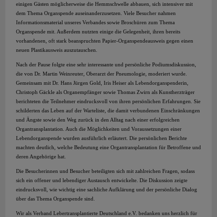
einigen Gästen möglicherweise die Hemmschwelle abbauen, sich intensiver mit
dem Thema Organspende auseinanderzusetzen. Viele Besucher nahmen
Informationsmaterial unseres Verbandes sowie Broschüren zum Thema
Organspende mit. Außerdem nutzten einige die Gelegenheit, ihren bereits
vorhandenen, oft stark beanspruchten Papier-Organspendeausweis gegen einen
neuen Plastikausweis auszutauschen.
Nach der Pause folgte eine sehr interessante und persönliche Podiumsdiskussion,
die von Dr. Martin Weinreuter, Oberarzt der Pneumologie, moderiert wurde.
Gemeinsam mit Dr. Hans Jürgen Gold, Iris Heiser als Lebendorganspenderin,
Christoph Gäckle als Organempfänger sowie Thomas Zwirn als Kunstherzträger
berichteten die Teilnehmer eindrucksvoll von ihren persönlichen Erfahrungen. Sie
schilderten das Leben auf der Warteliste, die damit verbundenen Einschränkungen
und Ängste sowie den Weg zurück in den Alltag nach einer erfolgreichen
Organtransplantation. Auch die Möglichkeiten und Voraussetzungen einer
Lebendorganspende wurden ausführlich erläutert. Die persönlichen Berichte
machten deutlich, welche Bedeutung eine Organtransplantation für Betroffene und
deren Angehörige hat.
Die Besucherinnen und Besucher beteiligten sich mit zahlreichen Fragen, sodass
sich ein offener und lebendiger Austausch entwickelte. Die Diskussion zeigte
eindrucksvoll, wie wichtig eine sachliche Aufklärung und der persönliche Dialog
über das Thema Organspende sind.
Wir als Verband Lebertransplantierte Deutschland e.V. bedanken uns herzlich für