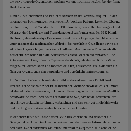
die hervorragende Organisation möchten wir uns nochmals herzlich bei der Firma
Hauff bedanken.
Rund 80 Besucherinnen und Besucher nahmen an der Veranstaltung teil. In den
informativen Fachvorträgen vermittelten Dr. Wolfram Radunz, Leitender Oberarzt
der Kardiologie und Vorsitzender des Ethikkomitees, sowie Dr. Hans Jürgen Gold,
Oberarzt der Neurologie und Transplantationsbeauftragter Arzt der SLK-Klinik
Heilbronn, das notwendige Basiswissen rund um die Organspende. Dabei wurden
unter anderem die medizinischen Abläufe, die rechtlichen Grundlagen sowie die
ethischen Fragestellungen verständlich erläutert. Auch aktuelle Themen wie die
Entscheidungslösung und die Widerspruchslösung wurden angesprochen. Die
Referenten erklärten, wie eine Organspende abläuft, wie der persönliche Wille
festgehalten werden kann und machten deutlich, dass sowohl ein Ja als auch ein
Nein zur Organspende eine respektierte und persönliche Entscheidung ist.
Im Publikum befand sich auch der CDU-Landtagsabgeordnete Dr. Michael
Preusch, der selbst Mediziner ist. Während der Vorträge entwickelten sich immer
wieder lebhafte Diskussionen, bei denen offene Fragen sachlich und verständlich
beantwortet wurden. Besonders beeindruckend war, dass beide Referenten ihre
langjährige praktische Erfahrung einbrachten und sich sehr gut in die Sichtweise
und die Fragen der Anwesenden hineinversetzen konnten.
In der anschließenden Pause nutzten viele Besucherinnen und Besucher die
Gelegenheit, sich bei Getränken auszutauschen oder unseren Informationsstand zu
besuchen. Dabei entstanden zahlreiche interessante Gespräche. Wir konnten bei