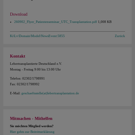
Download
260902_Flyer_Patientenseminar_UTC_Transplantation.pdf
1,008 KB
Ki\Lv\Domain\Model\NewsEvent:5855
Zurück
Kontakt
Lebertransplantierte Deutschland e.V.
Montag - Freitag 9:00 bis 13:00 Uhr
Telefon: 02302/1798991
Fax: 02302/1798992
E-Mail:
geschaeftsstelle(at)lebertransplantation.de
Mitmachen - Mithelfen
Sie möchten Mitglied werden?
Hier gehts zur Beitrittserklärung