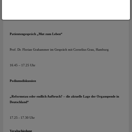
MEET THE EXPERT, gleichzeitig Kaffeepause
16.30 – 16.45 Uhr
Patientengespräch „Mut zum Leben“
Prof. Dr. Florian Grahammer im Gespräch mit Cornelius Grau, Hamburg
16.45 – 17.25 Uhr
Podiumsdiskussion
„Reformstau oder endlich Aufbruch? – die aktuelle Lage der Organspende in
Deutschland“
17.25 - 17.30 Uhr
Verabschiedung