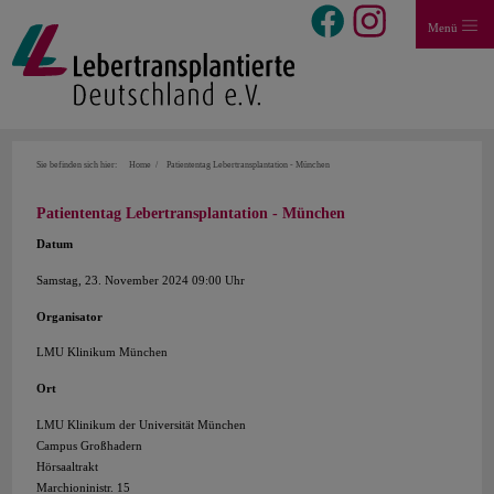
Menü
Sie befinden sich hier:
Home
Patiententag Lebertransplantation - München
Patiententag Lebertransplantation - München
Datum
Samstag, 23. November 2024 09:00 Uhr
Organisator
LMU Klinikum München
Ort
LMU Klinikum der Universität München
Campus Großhadern
Hörsaaltrakt
Marchioninistr. 15