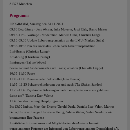
81377 München
Programm
PROGRAMM, Samstag den 23.11.2024
09:00 Begrüßung - Jens Werner, Julia Mayerle, Josef Birk, Bruno Meiser
09:15-11:30 Vorträge - Moderation: Markus Guba, Christian Lange
09:15-09:35 Update Lebertransplantation an der LMU (Markus Guba)
09:35-10:35 Ein fast normales Leben nach Lebertransplantation
Einführung (Christian Lange)
Ernährung (Christiane Paulig)
Impfungen (Sabine Weber)
Sexualität und Kinderwunsch nach Transplantation (Charlotte Deppe)
10:35-11:00 Pause
11:00-11:05 Neues aus der Selbsthilfe (Jutta Riemer)
11:05–11:25 Schwerbehinderung vor und nach LTx (Stefan Sandor)
11:25-11:45 Psychische Belastungen nach Transplantation – wie geht man
damit um? (Daniela Eser-Valeri)
11:45 Verabschiedung Hauptprogramm
Bis 13:00 Imbiss, Meet-the-Expert (Gerald Denk, Daniela Eser-Valeri, Markus
Guba, Christian Lange, Christiane Paulig, Sabine Weber, Stefan Sandor - wir
beantworten Ihre Fragen)
Zusätzliche Informationen und Möglichkeiten des Austausches mit
transplantierten Patienten am Infostand von Lebertransplantierte Deutschland e.V.