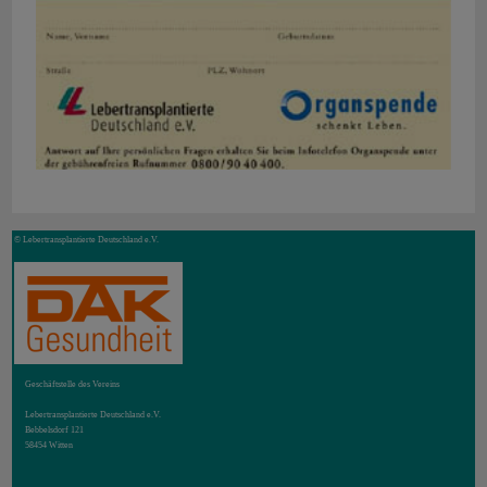
© Lebertransplantierte Deutschland e.V.
Geschäftstelle des Vereins
Lebertransplantierte Deutschland e.V.
Bebbelsdorf 121
58454 Witten