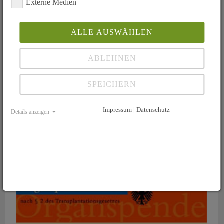
Externe Medien
Fax: 02302/1798992
E-Mail:
geschaeftsstelle(at)lebertransplantation.de
ALLE AUSWÄHLEN
ABLEHNEN
Mitmachen - Mithelfen
Sie möchten Mitglied werden?
SPEICHERN
Hier gehts zur Beitrittserklärung
Sie möchten unsere Arbeit unterstützen?
Impressum | Datenschutz
Hier können Sie spenden
Details anzeigen
Mein Ausweis meine Entscheidung
Schnell und Einfach hier als Download