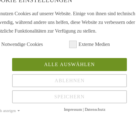
OKIE EINSTELLUNGEN
Sie möch
 nutzen Cookies auf unserer Website. Einige von ihnen sind technisch
Hier gehts
ngehörigen.
wendig, während andere uns helfen, diese Website zu verbessern oder
Sie möcht
tzliche Funktionalitäten zur Verfügung zu stellen.
Hier könn
kommen, ebenso Interessierte vor und nach
Notwendige Cookies
Externe Medien
ALLE AUSWÄHLEN
Mein A
ABLEHNEN
Schnell u
- und Ernährungsberatung an der Uni Essen. Sie wird uns
SPEICHERN
Impressum | Datenschutz
ls anzeigen
che oder Birgit Schwenke.