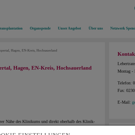
ransplantation
Organspende
Unser Angebot
Über uns
Netzwerk Spend
pertal, Hagen, EN-Kreis, Hochsauerland
Kontak
Lebertrans
rtal, Hagen, EN-Kreis, Hochsauerland
Montag - 
Telefon: 
Fax: 023
E-Mail:
g
rer Nähe des Klinikums und direkt oberhalb des Klinik-
Mitmac