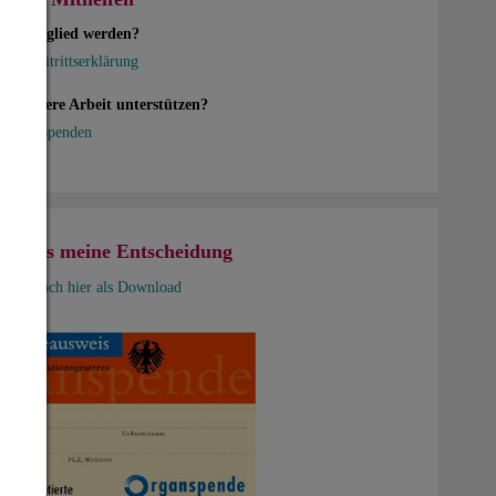
ten Mitglied werden?
 zur Beitrittserklärung
en unsere Arbeit unterstützen?
en Sie spenden
usweis meine Entscheidung
nd Einfach hier als Download