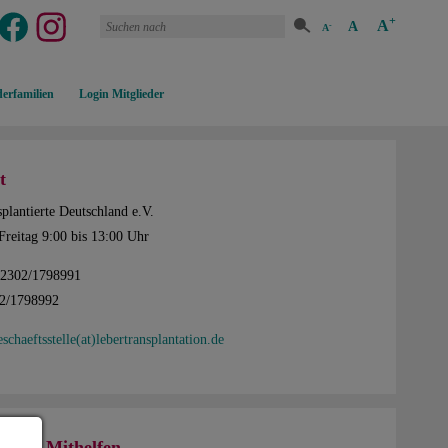
+
A
A
-
A
erfamilien
Login Mitglieder
t
plantierte Deutschland e.V.
Freitag 9:00 bis 13:00 Uhr
02302/1798991
02/1798992
eschaeftsstelle(at)lebertransplantation.de
hen - Mithelfen