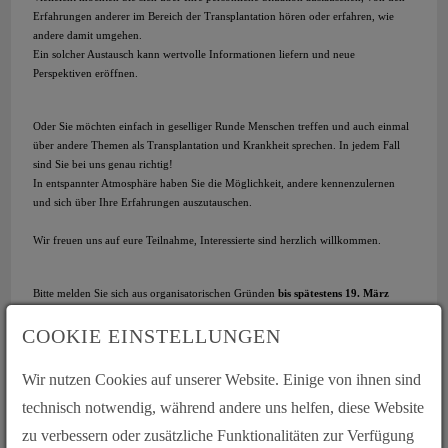
Erfahrungen anderer im Bereich der Transplantation hören oder erfahren, wie
andere damit umgehen.
Ein solcher Austausch kann wertvolle Informationen liefern und neue
Perspektiven eröffnen.
Oder Sie möchten einfach in geselliger Runde Menschen treffen und auch einmal
über andere Themen als Transplantation und Krankheit sprechen. In jedem Fall
sind Sie bei uns genau richtig!
In entspannter Atmosphäre haben Sie die Möglichkeit, andere kennenzulernen
und sich über Ihre Erfahrungen auszutauschen.
Wir freuen uns auf eure Teilnahme, Interessierte sind herzlich willkommen.
Bitte melden Sie sich aus organisatorischen Gründen
bis spätestens 19. März
2026
verbindlich bei uns an.
COOKIE EINSTELLUNGEN
Andreas Müller und Sabrina Cavallaro
Wir nutzen Cookies auf unserer Website. Einige von ihnen sind
technisch notwendig, während andere uns helfen, diese Website
E-Mail: andreas.mueller(at)lebertransplantation.de
zu verbessern oder zusätzliche Funktionalitäten zur Verfügung
Tel. oder WhatsApp 0177 - 5531056