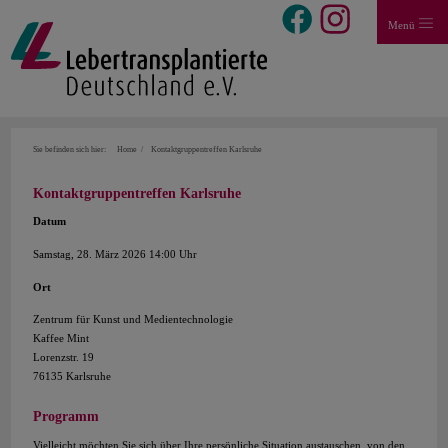
Menü
Sie befinden sich hier:
Home
Kontaktgruppentreffen Karlsruhe
Kontaktgruppentreffen Karlsruhe
Datum
Samstag, 28. März 2026 14:00 Uhr
Ort
Zentrum für Kunst und Medientechnologie
Kaffee Mint
Lorenzstr. 19
76135 Karlsruhe
Programm
Vielleicht möchten Sie sich über Ihre persönliche Situation austauschen, von den