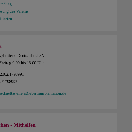
kundung
ösung des Vereins
fttreten
t
plantierte Deutschland e.V.
Freitag 9:00 bis 13:00 Uhr
02302/1798991
02/1798992
eschaeftsstelle(at)lebertransplantation.de
hen - Mithelfen