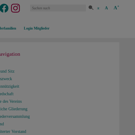
+
A
A
-
A
erfamilien
Login Mitglieder
navigation
und Sitz
nszweck
nnützigkeit
edschaft
e des Vereins
iche Gliederung
iederversammlung
and
terter Vorstand