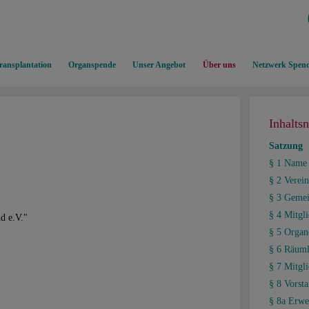
ransplantation
Organspende
Unser Angebot
Über uns
Netzwerk Spend
Inhalts
Satzung
§ 1 Name 
§ 2 Verei
§ 3 Gemei
§ 4 Mitgli
d e.V."
§ 5 Organ
§ 6 Räuml
§ 7 Mitgl
§ 8 Vorst
§ 8a Erwei