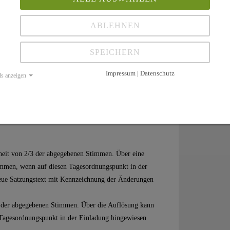
gliederversammlung einzureichen. Auf diese Frist ist
ABLEHNEN
dnungsgemäß geladen und mindestens 25
chlüsse mit einfacher Mehrheit der Stimmen. Bei
SPEICHERN
Impressum | Datenschutz
ls anzeigen
 Aufgaben:
;
ssenberichte und den Bericht der Kassenprüfer;
rheit von 2/3 der abgegebenen Stimmen. Über eine
mmen, wenn auf diesen Tagesordnungspunkt in der
eue Satzungstext mit Kennzeichnung der Änderungen
/4 der abgegebenen Stimmen. Über die Auflösung kann
Tagesordnungspunkt in der Einladung hingewiesen