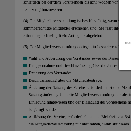
schriftlich bei der/dem Vorsitzenden bis acht Wochen vor der Mit
rechtzeitig hinzuweisen.
(4) Die Mitgliederversammlung ist beschlussfähig, wenn sie or
stimmberechtigte Mitglieder erschienen sind. Sie fasst ihre Bes
Stimmengleichheit gilt ein Antrag als abgelehnt.
Detai
(5) Der Mitgliederversammlung obliegen insbesondere folgende
Wahl und Abberufung des Vorstandes sowie der Kassenprüfer
Entgegennahme und Beschlussfassung über die Jahres- und Ka
Entlastung des Vorstandes;
Beschlussfassung über die Mitgliedsbeiträge;
Änderung der Satzung des Vereins; erforderlich ist eine Meh
Satzungsänderung kann die Mitgliederversammlung nur absti
Einladung hingewiesen und der Einladung der vorgesehene n
beigefügt wurde;
Auflösung des Vereins; erforderlich ist eine Mehrheit von 3
die Mitgliederversammlung nur abstimmen, wenn auf diesen 