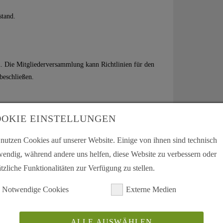
stand.
n. Die Mitgliederversammlung kann Richtlinien für den
beschließen.
OKIE EINSTELLUNGEN
. Sie ist mindestens einmal im Geschäftsjahr vom
 nutzen Cookies auf unserer Website. Einige von ihnen sind technisch
wendig, während andere uns helfen, diese Website zu verbessern oder
 wenn es das Interesse des Vereins erfordert oder 1/3
tzliche Funktionalitäten zur Verfügung zu stellen.
ründe beantragt.
Notwendige Cookies
Externe Medien
orm unter Wahrung einer Einladungsfrist von vier
sadresse ist die letzte dem Vorstand (Schriftführung)
lied hat die Möglichkeit, Anträge zur Tagesordnung
ALLE AUSWÄHLEN