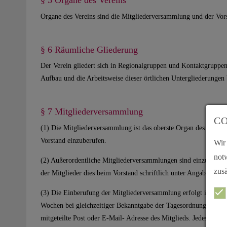
§ 5 Organe des Vereins
Organe des Vereins sind die Mitgliederversammlung und der Vor
§ 6 Räumliche Gliederung
Der Verein gliedert sich in Regionalgruppen und Kontaktgruppe
Aufbau und die Arbeitsweise dieser örtlichen Untergliederungen 
§ 7 Mitgliederversammlung
CO
(1) Die Mitgliederversammlung ist das oberste Organ des Vereins
Vorstand einzuberufen.
Wir
not
(2) Außerordentliche Mitgliederversammlungen sind einzuberufen,
zusä
der Mitglieder dies beim Vorstand schriftlich unter Angabe der G
(3) Die Einberufung der Mitgliederversammlung erfolgt in Textf
Wochen bei gleichzeitiger Bekanntgabe der Tagesordnung. Ladung
mitgeteilte Post oder E-Mail- Adresse des Mitglieds. Jedes Mitg