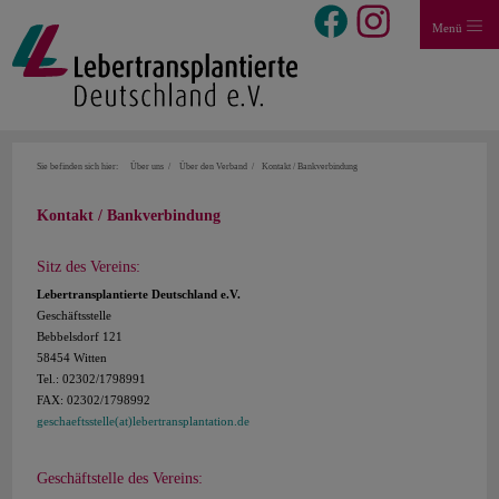
Menü
Sie befinden sich hier:
Über uns
Über den Verband
Kontakt / Bankverbindung
Kontakt / Bankverbindung
Sitz des Vereins:
Lebertransplantierte Deutschland e.V.
Geschäftsstelle
Bebbelsdorf 121
58454 Witten
Tel.: 02302/1798991
FAX: 02302/1798992
geschaeftsstelle(at)lebertransplantation.de
Geschäftstelle des Vereins: