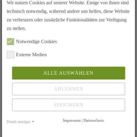
Wir nutzen Cookies auf unserer Website. Einige von ihnen sind
Institutionskennzeichen (IK) 500801009
technisch notwendig, während andere uns helfen, diese Website
Die Erteilung dieser Kennzeichnung können sie hier herunter laden.
zu verbessern oder zusätzliche Funktionalitäten zur Verfügung
zu stellen.
Inhaltsnavigation
Notwendige Cookies
Kontakt / Bankverbindung
Sitz des Vereins:
Externe Medien
Geschäftstelle des Vereins:
Bankverbindung des Vereins:
ALLE AUSWÄHLEN
Kontakt
ABLEHNEN
Lebertransplantierte Deutschland e.V.
Montag - Freitag 9:00 bis 13:00 Uhr
SPEICHERN
Telefon: 02302/1798991
Fax: 02302/1798992
E-Mail:
geschaeftsstelle(at)lebertransplantation.de
Impressum | Datenschutz
Details anzeigen