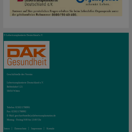
© Lebertransplantierte Deutschland e.V.
Geschäftstelle des Vereins
Lebertransplantierte Deutschland e.V.
Bebbelsdorf 121
58454 Witten
Telefon: 02302/1798991
Fax: 02302/1798992
E-Mail:
geschaeftsstelle(at)lebertransplantation.de
Montag - Freitag 9:00 bis 13:00 Uhr
Intern
Datenschutz
Impressum
Kontakt