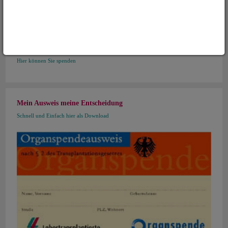
Mitmachen - Mithelfen
Sie möchten Mitglied werden?
Hier gehts zur Beitrittserklärung
Sie möchten unsere Arbeit unterstützen?
Hier können Sie spenden
Mein Ausweis meine Entscheidung
Schnell und Einfach hier als Download