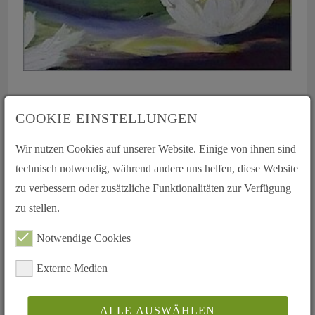
Inhalt u.a.:
COOKIE EINSTELLUNGEN
Festveranstaltung zum 25jährigen Jubiläum
Was tut die Bundesregierung für die Organspende
Wir nutzen Cookies auf unserer Website. Einige von ihnen sind
Neuer Behandlungsansatz für Juckreizgeplagte
technisch notwendig, während andere uns helfen, diese Website
Lebenslinien 1 / 2019
zu verbessern oder zusätzliche Funktionalitäten zur Verfügung
zu stellen.
Lebenslinien 2 / 2018
Notwendige Cookies
Externe Medien
ALLE AUSWÄHLEN