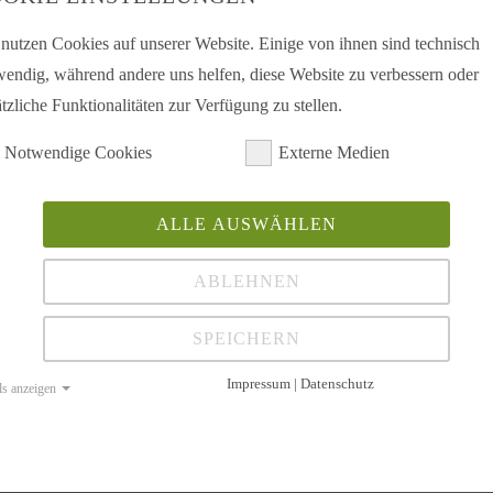
Telefon: 
Fax: 023
 nutzen Cookies auf unserer Website. Einige von ihnen sind technisch
unter laden und direkt am Bildschirm ausfüllen und
wendig, während andere uns helfen, diese Website zu verbessern oder
E-Mail:
g
tzliche Funktionalitäten zur Verfügung zu stellen.
(dickeres) Papier verwenden.
Notwendige Cookies
Externe Medien
Mitmac
en Sie hier unsere Patienteninformation zum Thema
ALLE AUSWÄHLEN
Sie möch
Hier gehts
ABLEHNEN
Sie möcht
Hier könn
SPEICHERN
Impressum | Datenschutz
ls anzeigen
Mein A
Schnell u