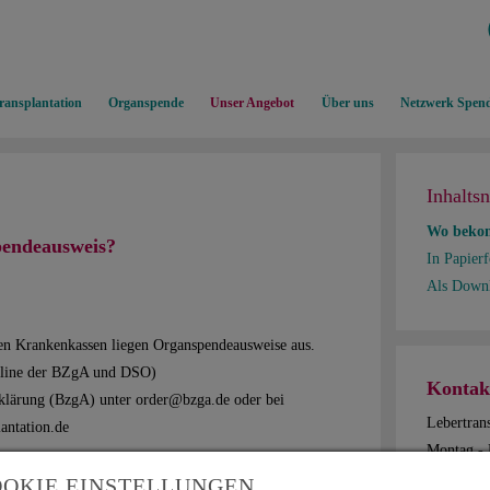
ransplantation
Organspende
Unser Angebot
Über uns
Netzwerk Spend
Inhalts
Wo bekom
pendeausweis?
In Papier
Als Down
en Krankenkassen liegen Organspendeausweise aus.
otline der BZgA und DSO)
Kontak
ufklärung (BzgA) unter order@bzga.de oder bei
Lebertrans
antation.de
Montag - 
OKIE EINSTELLUNGEN