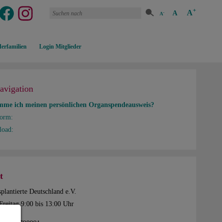
+
A
A
-
A
erfamilien
Login Mitglieder
navigation
me ich meinen persönlichen Organspendeausweis?
form:
load:
t
plantierte Deutschland e.V.
Freitag 9:00 bis 13:00 Uhr