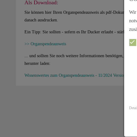
Als Download:
Wir
Sie können hier Ihren Organspendeausweis als pdf-Dokument her
danach ausdrucken.
not
zusä
Ein Tipp: Sie sollten - sofern es Ihr Ducker erlaubt - stärkeres 
Organspendeausweis
... und sollten Sie noch weitere Informationen benötigen, könn
herunter laden:
Wissenswertes zum Organspendeausweis - 11/2024 Version 07
Detai