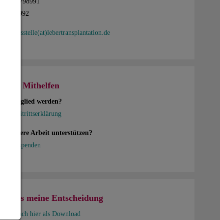
02302/1798991
02/1798992
eschaeftsstelle(at)lebertransplantation.de
hen - Mithelfen
ten Mitglied werden?
 zur Beitrittserklärung
en unsere Arbeit unterstützen?
en Sie spenden
usweis meine Entscheidung
nd Einfach hier als Download