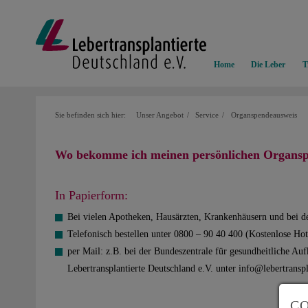
Home
Die Leber
T
Sie befinden sich hier:
Unser Angebot
Service
Organspendeausweis
Wo bekomme ich meinen persönlichen Organs
In Papierform:
Bei vielen Apotheken, Hausärzten, Krankenhäusern und bei d
Telefonisch bestellen unter 0800 – 90 40 400 (Kostenlose H
per Mail: z.B. bei der Bundeszentrale für gesundheitliche A
Lebertransplantierte Deutschland e.V. unter info@lebertranspl
CO