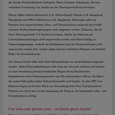
der Insulin-Empfindlichkeit verbessern. Hinzu kommen Substanzen, die eine
vermehrte Freisetzung von Insulin aus der Bauchspeicheldrüse bewirken.
Hierzu zählen Sulfonylharnstoffe (z.B. Glibenclamid), Glinide (z.B. Repaglinid,
Nateglinid) und DPP-4-Inhibitoren (z.B. Sitagliptin). Metformin sollte bei
Patienten mit eingeschränkter Leber- und Nierenfunktion aufgrund der Gefahr
schwerer Stoffwechselentgleisungen nicht eingesetzt werden. Glitazone, die für
ihren Wirkungseintritt 3–6 Wochen benötigen, dürfen bei Patienten mit
Leberfunktionsstörungen nicht angewendet werden und führen häufig zu
Wassereinlagerungen, weshalb das Medikament auch bei Herzinsuffizienz nicht
angewendet werden darf. Zudem zeigte sich bei weiblichen Patienten ein erhöhtes
Risiko für Knochenbrüche.
Aus diesem Grund sollte auch diese Substanzklasse nur zurückhaltend eingesetzt
werden. Alpha-Glucosidasehemmer sind meist nur schwach wirksam und können
zu einer Verstärkung bereits bestehender Magen-Darm-Beschwerden
beispielsweise unter Immunsuppression mit Mycophenolsäure führen. Als Mittel
der ersten Wahl gelten daher Sulfonylharnstoffe und Glinide. Zu den DPP-4-In-
hibitoren liegen noch keine Daten zur Anwendung beim Post-Transplantations-
Diabetes vor. Auch hier ist eine Anpassung der Dosis an die bestehende Leber- und
Nierenfunktion wichtig.
Und wenn man spritzen muss – ist Insulin gleich Insulin?