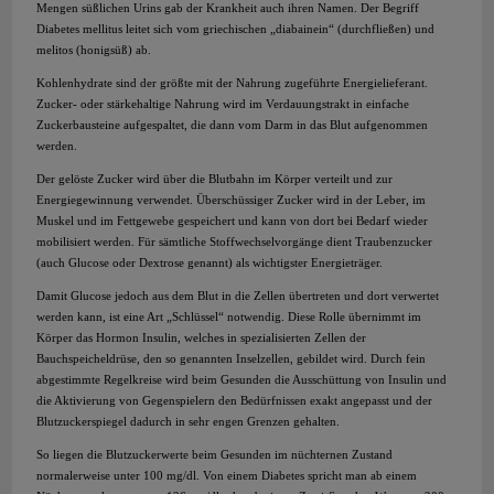
Mengen süßlichen Urins gab der Krankheit auch ihren Namen. Der Begriff
Diabetes mellitus leitet sich vom griechischen „diabainein“ (durchfließen) und
melitos (honigsüß) ab.
Kohlenhydrate sind der größte mit der Nahrung zugeführte Energielieferant.
Zucker- oder stärkehaltige Nahrung wird im Verdauungstrakt in einfache
Zuckerbausteine aufgespaltet, die dann vom Darm in das Blut aufgenommen
werden.
Der gelöste Zucker wird über die Blutbahn im Körper verteilt und zur
Energiegewinnung verwendet. Überschüssiger Zucker wird in der Leber, im
Muskel und im Fettgewebe gespeichert und kann von dort bei Bedarf wieder
mobilisiert werden. Für sämtliche Stoffwechselvorgänge dient Traubenzucker
(auch Glucose oder Dextrose genannt) als wichtigster Energieträger.
Damit Glucose jedoch aus dem Blut in die Zellen übertreten und dort verwertet
werden kann, ist eine Art „Schlüssel“ notwendig. Diese Rolle übernimmt im
Körper das Hormon Insulin, welches in spezialisierten Zellen der
Bauchspeicheldrüse, den so genannten Inselzellen, gebildet wird. Durch fein
abgestimmte Regelkreise wird beim Gesunden die Ausschüttung von Insulin und
die Aktivierung von Gegenspielern den Bedürfnissen exakt angepasst und der
Blutzuckerspiegel dadurch in sehr engen Grenzen gehalten.
So liegen die Blutzuckerwerte beim Gesunden im nüchternen Zustand
normalerweise unter 100 mg/dl. Von einem Diabetes spricht man ab einem