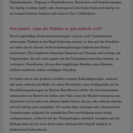
Wadenkrämpfen, Neigung zu Hautinfektionen, Hautjucken und Gesichtsrötungen.
Der häufig erwähnte Apfel- oder Azetongeruch des Atems findet sich häufig erst
im fortgeschrittenen Stadium und meist bei Typ-1-Diabetikern.
Was passiert, wenn der Diabetes zu spät entdeckt wird?
Durch regelmäßige Kontrolluntersuchungen wird ein nach Transplantation
auftretender Diabetes in der Regel frühzeitig erkannt, so dass sich die Krankheit
nur selten durch schwere Stoffwechselentgleisungen (diabetisches Koma)
manifestiert. Eine möglichst frühzeitige Diagnose und Therapie sind wichtig, um
Folgeschäden, die sich auch negativ auf das Transplantat auswirken können, zu
verringern. Krankheiten, die aus dem langjährigen Bestehen eines Diabetes
mellitus resultieren, haben vielfältigen Charakter.
So finden sich in den größeren Gefäßen verstärkt Kalkablagerungen, wodurch
sich unter anderem das Risiko für einen Herzinfarkt, einen Schlaganfall und für
Durchblutungsstörungen im Becken-Bein-Bereich erhöht. An den Extremitäten,
insbesondere im Bereich der Zehen oder Füße, kann die Minderversorgung zum
Absterben von Gewebe und offenen Stellen führen, die nur sehr schlecht abheilen
und sich häufig auch entzünden. Oft werden diese ansonsten sehr schmerzhaften
Veränderungen aufgrund der zusätzlichen Nervenschädigung nicht richtig
wahrgenommen, wodurch sich der Therapiebeginn erheblich verzögert und eine
Heilung dann oft nur noch durch einen chirurgischen Eingriff möglich ist
(diabetisches Fußsyndrom).