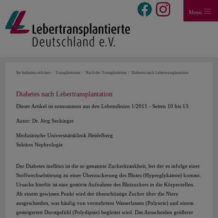
Menü
Sie befinden sich hier:
Transplantation
Nach der Transplantation
Diabetes nach Lebertransplantation
Diabetes nach Lebertransplantation
Dieser Artikel ist entnommen aus den Lebenslinien 1/2011 - Seiten 10 bis 13.
Autor: Dr. Jörg Seckinger
Medizinische Universitätsklinik Heidelberg
Sektion Nephrologie
Der Diabetes mellitus ist die so genannte Zuckerkrankheit, bei der es infolge einer
Stoffwechselstörung zu einer Überzuckerung des Blutes (Hyperglykämie) kommt.
Ursache hierfür ist eine gestörte Aufnahme des Blutzuckers in die Körperzellen.
Ab einem gewissen Punkt wird der überschüssige Zucker über die Niere
ausgeschieden, was häufig von vermehrtem Wasserlassen (Polyurie) und einem
gesteigerten Durstgefühl (Polydipsie) begleitet wird. Das Ausscheiden größerer