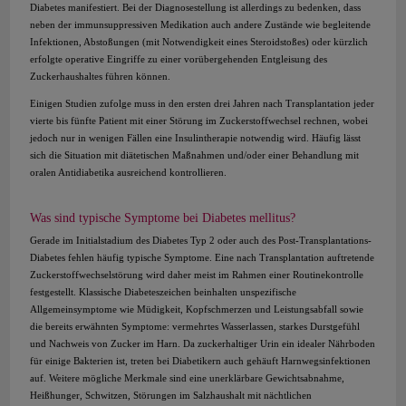
Diabetes manifestiert. Bei der Diagnosestellung ist allerdings zu bedenken, dass
neben der immunsuppressiven Medikation auch andere Zustände wie begleitende
Infektionen, Abstoßungen (mit Notwendigkeit eines Steroidstoßes) oder kürzlich
erfolgte operative Eingriffe zu einer vorübergehenden Entgleisung des
Zuckerhaushaltes führen können.
Einigen Studien zufolge muss in den ersten drei Jahren nach Transplantation jeder
vierte bis fünfte Patient mit einer Störung im Zuckerstoffwechsel rechnen, wobei
jedoch nur in wenigen Fällen eine Insulintherapie notwendig wird. Häufig lässt
sich die Situation mit diätetischen Maßnahmen und/oder einer Behandlung mit
oralen Antidiabetika ausreichend kontrollieren.
Was sind typische Symptome bei Diabetes mellitus?
Gerade im Initialstadium des Diabetes Typ 2 oder auch des Post-Transplantations-
Diabetes fehlen häufig typische Symptome. Eine nach Transplantation auftretende
Zuckerstoffwechselstörung wird daher meist im Rahmen einer Routinekontrolle
festgestellt. Klassische Diabeteszeichen beinhalten unspezifische
Allgemeinsymptome wie Müdigkeit, Kopfschmerzen und Leistungsabfall sowie
die bereits erwähnten Symptome: vermehrtes Wasserlassen, starkes Durstgefühl
und Nachweis von Zucker im Harn. Da zuckerhaltiger Urin ein idealer Nährboden
für einige Bakterien ist, treten bei Diabetikern auch gehäuft Harnwegsinfektionen
auf. Weitere mögliche Merkmale sind eine unerklärbare Gewichtsabnahme,
Heißhunger, Schwitzen, Störungen im Salzhaushalt mit nächtlichen