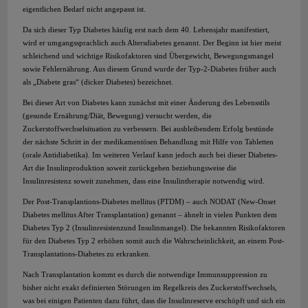
eigentlichen Bedarf nicht angepasst ist.
Da sich dieser Typ Diabetes häufig erst nach dem 40. Lebensjahr manifestiert,
wird er umgangssprachlich auch Altersdiabetes genannt. Der Beginn ist hier meist
schleichend und wichtige Risikofaktoren sind Übergewicht, Bewegungsmangel
sowie Fehlernährung. Aus diesem Grund wurde der Typ-2-Diabetes früher auch
als „Diabete gras“ (dicker Diabetes) bezeichnet.
Bei dieser Art von Diabetes kann zunächst mit einer Änderung des Lebensstils
(gesunde Ernährung/Diät, Bewegung) versucht werden, die
Zuckerstoffwechselsituation zu verbessern. Bei ausbleibendem Erfolg bestünde
der nächste Schritt in der medikamentösen Behandlung mit Hilfe von Tabletten
(orale Antidiabetika). Im weiteren Verlauf kann jedoch auch bei dieser Diabetes-
Art die Insulinproduktion soweit zurückgehen beziehungsweise die
Insulinresistenz soweit zunehmen, dass eine Insulintherapie notwendig wird.
Der Post-Transplantions-Diabetes mellitus (PTDM) – auch NODAT (New-Onset
Diabetes mellitus After Transplantation) genannt – ähnelt in vielen Punkten dem
Diabetes Typ 2 (Insulinresistenzund Insulinmangel). Die bekannten Risikofaktoren
für den Diabetes Typ 2 erhöhen somit auch die Wahrscheinlichkeit, an einem Post-
Transplantations-Diabetes zu erkranken.
Nach Transplantation kommt es durch die notwendige Immunsuppression zu
bisher nicht exakt definierten Störungen im Regelkreis des Zuckerstoffwechsels,
was bei einigen Patienten dazu führt, dass die Insulinreserve erschöpft und sich ein