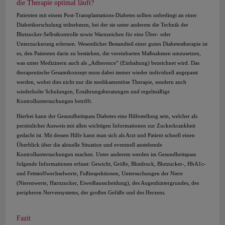
die Therapie optimal läuft?
Patienten mit einem Post-Transplantations-Diabetes sollten unbedingt an einer
Diabetikerschulung teilnehmen, bei der sie unter anderem die Technik der
Blutzucker-Selbstkontrolle sowie Warnzeichen für eine Über- oder
Unterzuckerung erlernen. Wesentlicher Bestandteil einer guten Diabetestherapie ist
es, den Patienten darin zu bestärken, die vereinbarten Maßnahmen umzusetzen,
was unter Medizinern auch als „Adherence“ (Einhaltung) bezeichnet wird. Das
therapeutische Gesamtkonzept muss dabei immer wieder individuell angepasst
werden, wobei dies nicht nur die medikamentöse Therapie, sondern auch
wiederholte Schulungen, Ernährungsberatungen und regelmäßige
Kontrolluntersuchungen betrifft.
Hierbei kann der Gesundheitspass Diabetes eine Hilfestellung sein, welcher als
persönlicher Ausweis mit allen wichtigen Informationen zur Zuckerkrankheit
gedacht ist. Mit dessen Hilfe kann man sich als Arzt und Patient schnell einen
Überblick über die aktuelle Situation und eventuell anstehende
Kontrolluntersuchungen machen. Unter anderem werden im Gesundheitspass
folgende Informationen erfasst: Gewicht, Größe, Blutdruck, Blutzucker-, HbA1c-
und Fettstoffwechselwerte, Fußinspektionen, Untersuchungen der Niere
(Nierenwerte, Harnzucker, Eiweißausscheidung), des Augenhintergrundes, des
peripheren Nervensystems, der großen Gefäße und des Herzens.
Fazit