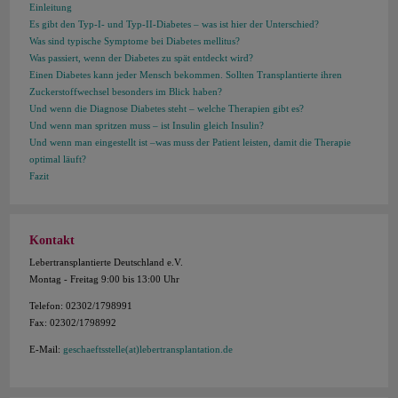
Einleitung
Es gibt den Typ-I- und Typ-II-Diabetes – was ist hier der Unterschied?
Was sind typische Symptome bei Diabetes mellitus?
Was passiert, wenn der Diabetes zu spät entdeckt wird?
Einen Diabetes kann jeder Mensch bekommen. Sollten Transplantierte ihren
Zuckerstoffwechsel besonders im Blick haben?
Und wenn die Diagnose Diabetes steht – welche Therapien gibt es?
Und wenn man spritzen muss – ist Insulin gleich Insulin?
Und wenn man eingestellt ist –was muss der Patient leisten, damit die Therapie
optimal läuft?
Fazit
Kontakt
Lebertransplantierte Deutschland e.V.
Montag - Freitag 9:00 bis 13:00 Uhr
Telefon: 02302/1798991
Fax: 02302/1798992
E-Mail:
geschaeftsstelle(at)lebertransplantation.de