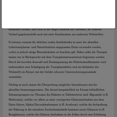
Erster und wichtigster Punkt ist der Abbau von etwaigem Übergewicht, was
einerseits durch eine entsprechende Diät, insbesondere aber durch verstärkte
körperliche Aktivität (spazieren gehen, Radfahren, Walking oder andere
Sportarten) geschehen kann. Patienten, bei denen durch eine Änderung des
Lebensstils keine ausreichende Besserung erzielt wird, müssen medikamentös
behandelt werden, und zwar in der Regel zunächst mit Tabletten, im weiteren
Verlauf gegebenenfalls auch mit einer Kombination aus mehreren Wirkstoffen.
Es können zumeist die üblichen oralen Antidiabetika in einer der aktuellen
Lebertransplantat- und Nierenfunktion angepassten Dosis verwendet werden,
wobei es jedoch einige Besonderheiten zu beachten gilt. Daher sollte die Therapie
immer nur in Rücksprache mit dem Transplantationszentrum begonnen werden.
Durch die korrekte Auswahl und Dosisanpassung der Diabetesmedikamente wird
insbesondere eine Schädigung der Transplantatleber und ein Anhäufen des
Wirkstoffs im Körper mit der Gefahr schwerer Unterzuckerungszustände
vermieden.
Wichtig ist auch immer die Überprüfung möglicher Interaktionen mit der
aktuellen Immunsuppression. Die derzeit hauptsächlich im Einsatz befindlichen
Substanzgruppen zur Therapie des Diabetes in Tablettenform sind: Biguanide (z.B.
Metformin), welche vor allem zu einer verzögerten Glukoseaufnahme aus dem
Darm führen, Alpha-Glucosidasehemmer (z.B. Acarbose), welche die Aufspaltung
der Nahrung in die einzelnen Zuckerbestandteile hemmen sowie Glitazone (z.B.
Rosiglitazon), welche die Glukose-Aufnahme in die Zellen durch eine Erhöhung