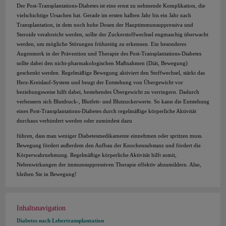
Der Post-Transplantations-Diabetes ist eine ernst zu nehmende Komplikation, die
vielschichtige Ursachen hat. Gerade im ersten halben Jahr bis ein Jahr nach
Transplantation, in dem noch hohe Dosen der Hauptimmunsuppressiva und
Steroide verabreicht werden, sollte der Zuckerstoffwechsel engmaschig überwacht
werden, um mögliche Störungen frühzeitig zu erkennen. Ein besonderes
Augenmerk in der Prävention und Therapie des Post-Transplantations-Diabetes
sollte dabei den nicht-pharmakologischen Maßnahmen (Diät, Bewegung)
geschenkt werden. Regelmäßige Bewegung aktiviert den Stoffwechsel, stärkt das
Herz-Kreislauf-System und beugt der Entstehung von Übergewicht vor
beziehungsweise hilft dabei, bestehendes Übergewicht zu verringern. Dadurch
verbessern sich Blutdruck-, Blutfett- und Blutzuckerwerte. So kann die Entstehung
eines Post-Transplantations-Diabetes durch regelmäßige körperliche Aktivität
durchaus verhindert werden oder zumindest dazu
führen, dass man weniger Diabetesmedikamente einnehmen oder spritzen muss.
Bewegung fördert außerdem den Aufbau der Knochensubstanz und fördert die
Körperwahrnehmung. Regelmäßige körperliche Aktivität hilft somit,
Nebenwirkungen der immunsuppressiven Therapie effektiv abzumildern. Also,
bleiben Sie in Bewegung!
Inhaltsnavigation
Diabetes nach Lebertransplantation