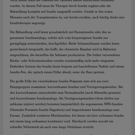
Nicht immer kann der Diabetes mit Tabletten alleine ausreichend behandelt
werden. In diesem Fall muss die Therapie durch Insulin ergänzt oder die
Behandlung komplett auf Insulin umgestellt werden. Gerade in den ersten
Monaten nach der Transplantation ist, wie bereits erwähnt, auch häufig direkt eine
Insulintherapie angezeigt.
Die Behandlung wird heute grundsätzlich mit Humaninsulin oder den so
genannten Insulinanaloga, welche sich vom körpereigenen Insulin nur
geringfügig unterscheiden, durchgeführt. Beide Substanzklassen werden heute
gentechnisch hergestellt, das heißt, der chemische Bauplan wird in Bakterien
eingeschleust, die daraufhin die Substanz produzieren. Die früher verwendeten
Rinder- oder Schweineinsuline werden routinemäßig nicht mehr eingesetzt.
Diabetiker können das Insulin heute bequem mit hauchdünnen Nadeln und einem
Insulin-Pen, der optisch einem Füller ähnelt, unter die Haut spritzen.
Die große Fülle der verschiedenen Insulin-Präparate setzt sich aus zwei
Hauptgruppen zusammen: kurzwirksame Insuline und Verzögerungsinsuline. Bei
den kurzwirksamen unterscheidet man Normalinsulin (auch Altinsulin genannt)
und kurzwirksame Insulinanaloga. Als Verzögerungsinsuline (diese dürfen nur
subkutan injiziert werden) kommen hauptsächlich die sogenannten NPH-Insuline
(Neutrales Protamin-Insulin Hagedorn) und langwirksame Insulinanaloga zum
Einsatz. Zusätzlich existieren Mischinsuline, bei denen ein kurz wirksames Insulin
mit einem lang wirksamen kombiniert wird. Hierdurch werden sowohl ein
schneller Wirkeintritt als auch eine lange Wirkdauer erreicht.