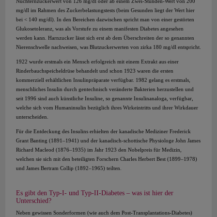
Nüchternzuckerwert von 126 mg/dl oder ab einem Zwei-Stunden-Wert von 200
mg/dl im Rahmen des Zuckerbelastungstests (beim Gesunden liegt der Wert hier
bei < 140 mg/dl). In den Bereichen dazwischen spricht man von einer gestörten
Glukosetoleranz, was als Vorstufe zu einem manifesten Diabetes angesehen
werden kann. Harnzucker lässt sich erst ab dem Überschreiten der so genannten
Nierenschwelle nachweisen, was Blutzuckerwerten von zirka 180 mg/dl entspricht.
1922 wurde erstmals ein Mensch erfolgreich mit einem Extrakt aus einer
Rinderbauchspeicheldrüse behandelt und schon 1923 waren die ersten
kommerziell erhältlichen Insulinpräparate verfügbar. 1982 gelang es erstmals,
menschliches Insulin durch gentechnisch veränderte Bakterien herzustellen und
seit 1996 sind auch künstliche Insuline, so genannte Insulinanaloga, verfügbar,
welche sich vom Humaninsulin bezüglich ihres Wirkeintritts und ihrer Wirkdauer
unterscheiden.
Für die Entdeckung des Insulins erhielten der kanadische Mediziner Frederick
Grant Banting (1891–1941) und der kanadisch-schottische Physiologe John James
Richard Macleod (1876–1935) im Jahr 1923 den Nobelpreis für Medizin,
welchen sie sich mit den beteiligten Forschern Charles Herbert Best (1899–1978)
und James Bertram Collip (1892–1965) teilten.
Es gibt den Typ-I- und Typ-II-Diabetes – was ist hier der
Unterschied?
Neben gewissen Sonderformen (wie auch dem Post-Transplantations-Diabetes)