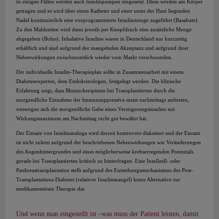
In einigen Fällen werden auch Insulinpumpen eingesetzt. Diese werden am Körper
getragen und es wird über einen Katheter und einer unter der Haut liegenden
Nadel kontinuierlich eine vorprogrammierte Insulinmenge zugeführt (Basalrate).
Zu den Mahlzeiten wird dann jeweils per Knopfdruck eine zusätzliche Menge
abgegeben (Bolus). Inhalative Insuline waren in Deutschland nur kurzzeitig
erhältlich und sind aufgrund der mangelnden Akzeptanz und aufgrund ihrer
Nebenwirkungen zwischenzeitlich wieder vom Markt verschwunden.
Der individuelle Insulin-Therapieplan sollte in Zusammenarbeit mit einem
Diabetesexperten, dem Endokrinologen, festgelegt werden. Die klinische
Erfahrung zeigt, dass Blutzuckerspitzen bei Transplantierten durch die
morgendliche Einnahme der Immunsuppressiva meist nachmittags auftreten,
weswegen sich die morgendliche Gabe eines Verzögerungsinsulins mit
Wirkungsmaximum am Nachmittag recht gut bewährt hat.
Der Einsatz von Insulinanaloga wird derzeit kontrovers diskutiert und der Einsatz
ist nicht zuletzt aufgrund der beschriebenen Nebenwirkungen wie Veränderungen
des Augenhintergrundes und eines möglicherweise krebserregenden Potenzials
gerade bei Transplantierten kritisch zu hinterfragen. Eine Insellzell- oder
Pankreastransplantation stellt aufgrund des Entstehungsmechanismus des Post-
Transplantations-Diabetes (relativer Insulinmangel) keine Alternative zur
medikamentösen Therapie dar.
Und wenn man eingestellt ist –was muss der Patient leisten, damit