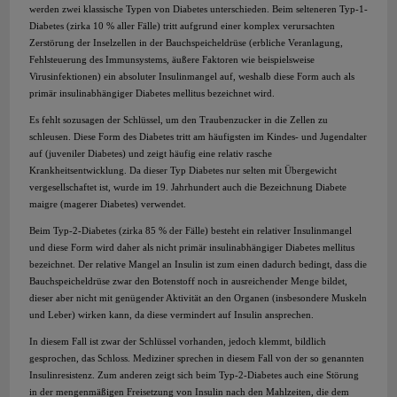
werden zwei klassische Typen von Diabetes unterschieden. Beim selteneren Typ-1-
Diabetes (zirka 10 % aller Fälle) tritt aufgrund einer komplex verursachten
Zerstörung der Inselzellen in der Bauchspeicheldrüse (erbliche Veranlagung,
Fehlsteuerung des Immunsystems, äußere Faktoren wie beispielsweise
Virusinfektionen) ein absoluter Insulinmangel auf, weshalb diese Form auch als
primär insulinabhängiger Diabetes mellitus bezeichnet wird.
Es fehlt sozusagen der Schlüssel, um den Traubenzucker in die Zellen zu
schleusen. Diese Form des Diabetes tritt am häufigsten im Kindes- und Jugendalter
auf (juveniler Diabetes) und zeigt häufig eine relativ rasche
Krankheitsentwicklung. Da dieser Typ Diabetes nur selten mit Übergewicht
vergesellschaftet ist, wurde im 19. Jahrhundert auch die Bezeichnung Diabete
maigre (magerer Diabetes) verwendet.
Beim Typ-2-Diabetes (zirka 85 % der Fälle) besteht ein relativer Insulinmangel
und diese Form wird daher als nicht primär insulinabhängiger Diabetes mellitus
bezeichnet. Der relative Mangel an Insulin ist zum einen dadurch bedingt, dass die
Bauchspeicheldrüse zwar den Botenstoff noch in ausreichender Menge bildet,
dieser aber nicht mit genügender Aktivität an den Organen (insbesondere Muskeln
und Leber) wirken kann, da diese vermindert auf Insulin ansprechen.
In diesem Fall ist zwar der Schlüssel vorhanden, jedoch klemmt, bildlich
gesprochen, das Schloss. Mediziner sprechen in diesem Fall von der so genannten
Insulinresistenz. Zum anderen zeigt sich beim Typ-2-Diabetes auch eine Störung
in der mengenmäßigen Freisetzung von Insulin nach den Mahlzeiten, die dem