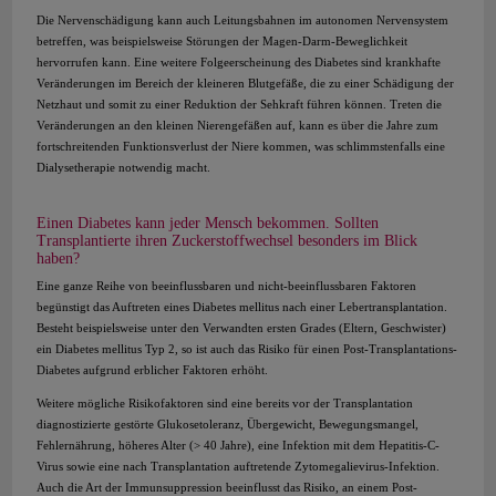
Die Nervenschädigung kann auch Leitungsbahnen im autonomen Nervensystem
betreffen, was beispielsweise Störungen der Magen-Darm-Beweglichkeit
hervorrufen kann. Eine weitere Folgeerscheinung des Diabetes sind krankhafte
Veränderungen im Bereich der kleineren Blutgefäße, die zu einer Schädigung der
Netzhaut und somit zu einer Reduktion der Sehkraft führen können. Treten die
Veränderungen an den kleinen Nierengefäßen auf, kann es über die Jahre zum
fortschreitenden Funktionsverlust der Niere kommen, was schlimmstenfalls eine
Dialysetherapie notwendig macht.
Einen Diabetes kann jeder Mensch bekommen. Sollten
Transplantierte ihren Zuckerstoffwechsel besonders im Blick
haben?
Eine ganze Reihe von beeinflussbaren und nicht-beeinflussbaren Faktoren
begünstigt das Auftreten eines Diabetes mellitus nach einer Lebertransplantation.
Besteht beispielsweise unter den Verwandten ersten Grades (Eltern, Geschwister)
ein Diabetes mellitus Typ 2, so ist auch das Risiko für einen Post-Transplantations-
Diabetes aufgrund erblicher Faktoren erhöht.
Weitere mögliche Risikofaktoren sind eine bereits vor der Transplantation
diagnostizierte gestörte Glukosetoleranz, Übergewicht, Bewegungsmangel,
Fehlernährung, höheres Alter (> 40 Jahre), eine Infektion mit dem Hepatitis-C-
Virus sowie eine nach Transplantation auftretende Zytomegalievirus-Infektion.
Auch die Art der Immunsuppression beeinflusst das Risiko, an einem Post-