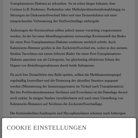
Transplantations-Diabetes zu erkranken. So ist schon länger bekannt, dass
Cortison (z.B. Prednison, Prednisolon oder Methylprednisolon)dosisabhängig zu
Störungen im Glukosestoffwechsel führt und eine Dosisreduktion mit einer
entsprechenden Verbesserung der Stoffwechsellage einhergeht.
Änderungen der Kortisondosis sollten jedoch immer vorsichtig vorgenommen
werden, da der bei einer Abstoßungsreaktion notwendige Kortisonstoß das Risiko
für einen Post-Transplantations-Diabetes wiederum merklich erhöht. Auch
Kalzineurin-Hemmer greifen in den Zuckerstoffwechsel ein, wobei in den meisten
Studien Tacrolimus mit einem höheren Risiko für einen Post-Transplantations-
Diabetes assoziiert war als Ciclosporin, bei gleichzeitig effektivem Schutz der
Organe vor Abstoßungsreaktionen durch beide Substanzen.
Da auch hier Dosiseffekte eine Rolle spielen, sollten die Medikamentenspiegel
regelmäßig kontrolliert und die Dosierung der aktuellen Situation angepasst
werden (Minimierung der Immunsuppression im Verlauf nach Transplantation).
Bei den Proliferationshemmern Sirolimus und Everolimus ist die Datenlage derzeit
noch unklar. In einigen Studien verschlechterte sich nach einer Umstellung von
Kalzineurin-Hemmern auf Sirolimus die Zuckerstoffwechsellage.
Die Antimetaboliten Azathioprin und Mycophenolsäure scheinen nach bisherigen
Erkenntnissen eine vernachlässigbare diabetesfördernde Wirkung zu besitzen.
Zusammenfassend muss betont werden, dass eine Anpassung der
COOKIE EINSTELLUNGEN
Immunsuppression mit dem Ziel, die Zuckerstoffwechsellage zu verbessern, nur
nach gründlicher Abwägung der Vorteile und Risiken, und nur durch den