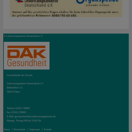
© Lebertransplantierte Deutschland e.V.
Geschäftstelle des Vereins
Lebertransplantierte Deutschland e.V.
Bebbelsdorf 121
58454 Witten
Telefon: 02302/1798991
Fax: 02302/1798992
E-Mail:
geschaeftsstelle(at)lebertransplantation.de
Montag - Freitag 9:00 bis 13:00 Uhr
Intern
Datenschutz
Impressum
Kontakt