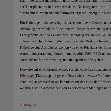
Damit die Abstoßungsreaktion nach Lebertransplantation frühzeit
der Transplantation in kurzen Abständen Nachsorgetermine mit 
durchgeführt. Wenn sich hier Hinweise ergeben, erfolgt die Lebe
Ein Pathologe muss unverzüglich das entnommene Gewebe unter
Abstoßung auf zellulärer Ebene suchen. Bei einer Abstoßung des
Lebergewebe dar und es kann zum Untergang der kleinen Gall
unterschiedlichen Immunzellen, welche an der Reaktion beteilig
Pathologe eine Abstoßungsreaktion von einer Rückkehr der Grund
Autoimmunerkrankung (Autoimmunhepatitis, PSC, PBC) untersch
entscheidend für das festzulegende therapeutische Vorgehen.
Hinweise auf eine chronische bzw. schleichende Transplantatsch
Fibroscan
(Elastographie) geben. Dieses nicht-invasive Verfahren
kann im Langzeitverlauf als Parameter für den Grad der Fibrose
werden, auch in Abwesenheit von Laborwertveränderungen und
Therapie