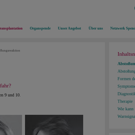
ransplantation
Organspende
Unser Angebot
Über uns
Netzwerk Spend
ßungsreaktion
Inhalts
Abstoßun
Abstoßung
Formen de
fahr?
Symptom
Diagnosti
en 9 und 10.
Therapie
Wie kann
Warnsigna