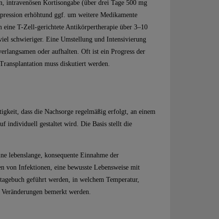
en, intravenösen Kortisongabe (über drei Tage 500 mg
ppression erhöhtund ggf. um weitere Medikamente
n eine T-Zell-gerichtete Antikörpertherapie über 3–10
viel schwieriger. Eine Umstellung und Intensivierung
rlangsamen oder aufhalten. Oft ist ein Progress der
 Transplantation muss diskutiert werden.
igkeit, dass die Nachsorge regelmäßig erfolgt, an einem
 individuell gestaltet wird. Die Basis stellt die
ine lebenslange, konsequente Einnahme der
n von Infektionen, eine bewusste Lebensweise mit
agebuch geführt werden, in welchem Temperatur,
de Veränderungen bemerkt werden.