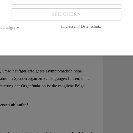
s nur die Hälfte aller Patienten eine gute Compliance
SPEICHERN
Impressum | Datenschutz
ls anzeigen
Fieber, Unwohlsein, Kopfschmerz und Schwindel
s Augenweiß (Ikterus), Verschlechterung des
enso können heller Stuhl und dunkler Urin Zeichen
t, umso häufiger erfolgt sie asymptomatisch ohne
Jahre im Spenderorgan zu Schädigungen führen, ohne
terung der Organfunktion ist die mögliche Folge.
erzen ablaufen!