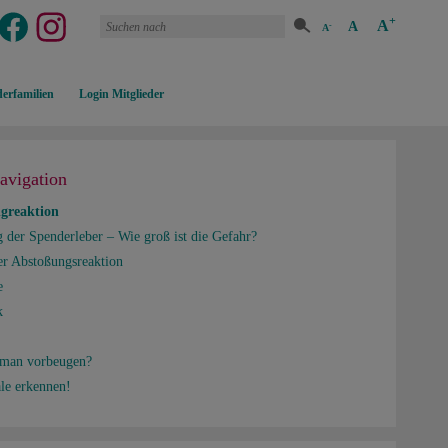
+
A
A
-
A
erfamilien
Login Mitglieder
navigation
greaktion
 der Spenderleber – Wie groß ist die Gefahr?
r Abstoßungsreaktion
e
k
 man vorbeugen?
le erkennen!