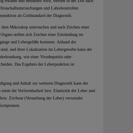
ig erkannt und behandelt wird, werden in der Zeit nach
Ultraschalluntersuchungen und Laborkontrollen
rpunktion als Goldstandard der Diagnostik.
 dem Mikroskop untersuchen und nach Zeichen einer
 Organs stellen sich Zeichen einer Entzündung im
engänge und Lebergefäße kommen. Anhand der
t sind, und ihrer Lokalisation im Lebergewebe kann der
erkrankung, wie einer Virushepatitis oder
eiden. Das Ergebnis der Leberpunktion ist
ädigung und Anhalt zur weiteren Diagnostik kann der
 misst die Verformbarkeit bzw. Elastizität der Leber und
 bzw. Zirrhose (Vernarbung der Leber) verwendet
 Symptomen.