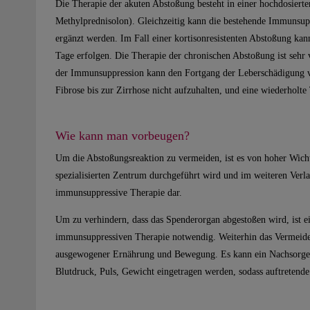
Die Therapie der akuten Abstoßung besteht in einer hochdosiert
Methylprednisolon). Gleichzeitig kann die bestehende Immunsu
ergänzt werden. Im Fall einer kortisonresistenten Abstoßung kan
Tage erfolgen. Die Therapie der chronischen Abstoßung ist sehr 
der Immunsuppression kann den Fortgang der Leberschädigung ve
Fibrose bis zur Zirrhose nicht aufzuhalten, und eine wiederholte
Wie kann man vorbeugen?
Um die Abstoßungsreaktion zu vermeiden, ist es von hoher Wicht
spezialisierten Zentrum durchgeführt wird und im weiteren Verlauf
immunsuppressive Therapie dar.
Um zu verhindern, dass das Spenderorgan abgestoßen wird, ist e
immunsuppressiven Therapie notwendig. Weiterhin das Vermeide
ausgewogener Ernährung und Bewegung. Es kann ein Nachsorget
Blutdruck, Puls, Gewicht eingetragen werden, sodass auftreten