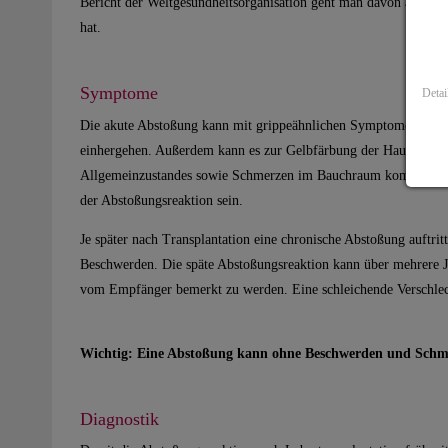
Bericht der Weltgesundheitsorganisation geht man davon aus, das
hat.
Symptome
Detai
Die akute Abstoßung kann mit grippeähnlichen Symptomen wie 
einhergehen. Außerdem kann es zur Gelbfärbung der Haut und de
Allgemeinzustandes sowie Schmerzen im Bauchraum kommen. Eb
der Abstoßungsreaktion sein.
Je später nach Transplantation eine chronische Abstoßung auftrit
Beschwerden. Die späte Abstoßungsreaktion kann über mehrere 
vom Empfänger bemerkt zu werden. Eine schleichende Verschlech
Wichtig: Eine Abstoßung kann ohne Beschwerden und Schm
Diagnostik