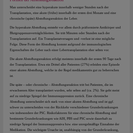
Man unterscheidet eine hyperakute innerhalb weniger Stunden nach der
Transplantation, eine akute (frühe) innerhalb der ersten drei Monate und eine
chronische (späte) Abstoßungsreaktion der Leber.
Die hyperakute Abstoßung entsteht vor allem durch präformierte Antikörper und
Blutgruppenunverträglichkeiten. Sie tritt Minuten oder Stunden nach der
Transplantation auf. Ein Transplantatversagen und -verlust ist eine mögliche
Folge. Diese Form der Abstoßung kommt aufgrund der immunologischen
Eigenschaften der Leber nach einer Lebertransplantation eher selten vor.
Die akute Abstoßungsreaktion erfolgt meistens innerhalb der ersten 90 Tage nach
der Transplantation. Etwa ein Drittel aller Patienten (27%) erleiden eine Episode
einer akuten Abstoßung, welche in der Regel medikamentös gut zu beherrschen
ist.
Die späte – oder chronische – Abstoßungsreaktion tritt bei Patienten, die im
erwachsenen Alter transplantiert wurden, sehr selten auf (ca. 2%). Sie geht meist
auf zu niedrige Spiegel der Immunsuppression zurück. Eine chronische
Abstoßung unterscheidet sich stark von einer akuten Abstoßung und ist ggf.
schwer zu unterscheiden von der Rückkehr verschiedener Grunderkrankungen
wie insbesondere der PSC. Risikofaktoren für eine chronische Abstoßung sind
bestimmte Grunderkrankungen wie AIH, PBS und PSC sowie dauerhaft zu
niedrige Spiegel der Immunsuppressiva bzw. eine unregelmäßige Einnahme der
Medikation. Die wichtigste Ursache ist, unabhängig von der Grunderkrankung,