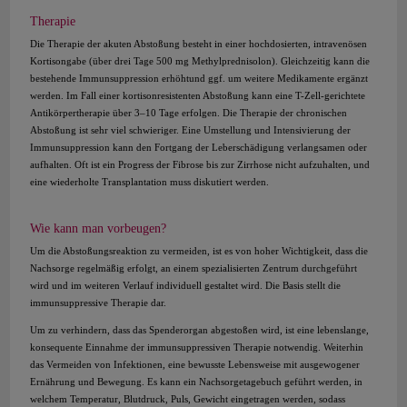
Therapie
Die Therapie der akuten Abstoßung besteht in einer hochdosierten, intravenösen
Kortisongabe (über drei Tage 500 mg Methylprednisolon). Gleichzeitig kann die
bestehende Immunsuppression erhöhtund ggf. um weitere Medikamente ergänzt
werden. Im Fall einer kortisonresistenten Abstoßung kann eine T-Zell-gerichtete
Antikörpertherapie über 3–10 Tage erfolgen. Die Therapie der chronischen
Abstoßung ist sehr viel schwieriger. Eine Umstellung und Intensivierung der
Immunsuppression kann den Fortgang der Leberschädigung verlangsamen oder
aufhalten. Oft ist ein Progress der Fibrose bis zur Zirrhose nicht aufzuhalten, und
eine wiederholte Transplantation muss diskutiert werden.
Wie kann man vorbeugen?
Um die Abstoßungsreaktion zu vermeiden, ist es von hoher Wichtigkeit, dass die
Nachsorge regelmäßig erfolgt, an einem spezialisierten Zentrum durchgeführt
wird und im weiteren Verlauf individuell gestaltet wird. Die Basis stellt die
immunsuppressive Therapie dar.
Um zu verhindern, dass das Spenderorgan abgestoßen wird, ist eine lebenslange,
konsequente Einnahme der immunsuppressiven Therapie notwendig. Weiterhin
das Vermeiden von Infektionen, eine bewusste Lebensweise mit ausgewogener
Ernährung und Bewegung. Es kann ein Nachsorgetagebuch geführt werden, in
welchem Temperatur, Blutdruck, Puls, Gewicht eingetragen werden, sodass