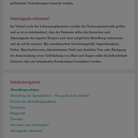
auftretende Veränderungen bemerkt werden.
Warnsignale erkennen!
Im Verlauf nach der Lebertransplantation werden die Nachsorgeintervalle größer
und so ist es entscheidend, dass der Patienten selbst die Anzeichen und
Alarmsignale des eigenen Körpers und einer möglichen Abstoßung wahrnimmt
und als solche erkennt. Bei zunehmendem Schwächegefühl, Appetitlosigkeit,
Fieber, Bauchschmerzen, lehmfarbenem Stuhl und dunklem Urin oder Rückgang
der Ausscheidung sowie Gelbfärbung von Haut und Augen sollte das behandelnde
Zentrum oder ein heimatnahes Krankenhaus kontaktiert werden.
Inhaltsnavigation
Abstoßungreaktion
Abstoßung der Spenderleber – Wie groß ist die Gefahr?
Formen der Abstoßungsreaktion
Symptome
Diagnostik
Therapie
Wie kann man vorbeugen?
Warnsignale erkennen!