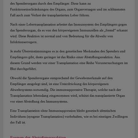
des Spenderorgans durch den Empfänger. Diese kann zu
Funktionseinschränkungen des Organs, zum Organversagen und im schlimmsten
Fall auch zum Verlust der transplantierten Leber führen.
Nach einer Lebertransplantation arbeitet das Immunsystem des Empfängers gegen
das Spenderorgan, da es von den körpereigenen Immunzellen als „fremd“ erkannt
wird. Diese Reaktion ist normal und von Bedeutung für die Abwehr von
Infektionserregern.
Je mehr Übereinstimmungen es in den genetischen Merkmalen des Spenders und
Empfängers gibt, desto geringer ist das Risiko einer Abstoßungsreaktion. Aus
diesem Grund werden vor einer Transplantation eine Reihe Voruntersuchungen im
Blut durchgeführt.
Obwohl die Spenderorgane entsprechend der Gewebemerkmale auf den
Empfänger ausgelegt sind, ist eine Unterdrückung des körpereigenen
Abwehrsystems notwendig. Die immunsuppressive Therapie, welche nach der
Transplantation lebenslang eingenommen wird, schützt das transplantierte Organ
vor einer Abstoßung des Immunsystems.
Eine Transplantation ohne Immunsuppression bleibt genetisch identischen
Individuen (syngene Transplantation) vorbehalten, wie es bei eineiigen Zwillingen
der Fall ist.
Formen der Abstoßungsreaktion