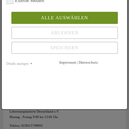
Externe Medien
11.04.2025
ALLE AUSWÄHLEN
Newsletter 02/2025 Netzwerk Spenderfamilien
11.04.2025
ABLEHNEN
Newsletter 01/2025 Netzwerk Spenderfamilien
SPEICHERN
10.12.2024
Newsletter 06/2024 Netzwerk Spenderfamilien
Impressum | Datenschutz
Details anzeigen
Inhaltsnavigation
Berichte
Kontakt
Lebertransplantierte Deutschland e.V.
Montag - Freitag 9:00 bis 13:00 Uhr
Telefon: 02302/1798991