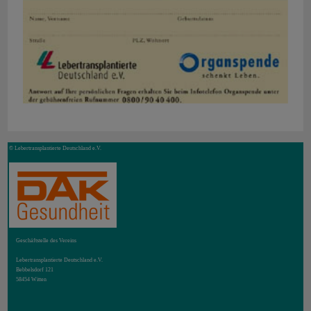
© Lebertransplantierte Deutschland e.V.
Geschäftstelle des Vereins
Lebertransplantierte Deutschland e.V.
Bebbelsdorf 121
58454 Witten