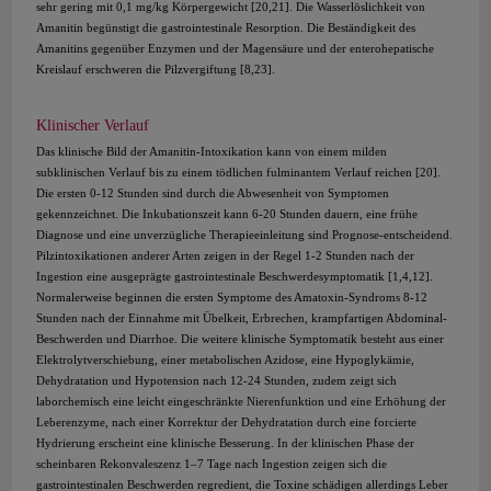
sehr gering mit 0,1 mg/kg Körpergewicht [20,21]. Die Wasserlöslichkeit von
Amanitin begünstigt die gastrointestinale Resorption. Die Beständigkeit des
Amanitins gegenüber Enzymen und der Magensäure und der enterohepatische
Kreislauf erschweren die Pilzvergiftung [8,23].
Klinischer Verlauf
Das klinische Bild der Amanitin-Intoxikation kann von einem milden
subklinischen Verlauf bis zu einem tödlichen fulminantem Verlauf reichen [20].
Die ersten 0-12 Stunden sind durch die Abwesenheit von Symptomen
gekennzeichnet. Die Inkubationszeit kann 6-20 Stunden dauern, eine frühe
Diagnose und eine unverzügliche Therapieeinleitung sind Prognose-entscheidend.
Pilzintoxikationen anderer Arten zeigen in der Regel 1-2 Stunden nach der
Ingestion eine ausgeprägte gastrointestinale Beschwerdesymptomatik [1,4,12].
Normalerweise beginnen die ersten Symptome des Amatoxin-Syndroms 8-12
Stunden nach der Einnahme mit Übelkeit, Erbrechen, krampfartigen Abdominal-
Beschwerden und Diarrhoe. Die weitere klinische Symptomatik besteht aus einer
Elektrolytverschiebung, einer metabolischen Azidose, eine Hypoglykämie,
Dehydratation und Hypotension nach 12-24 Stunden, zudem zeigt sich
laborchemisch eine leicht eingeschränkte Nierenfunktion und eine Erhöhung der
Leberenzyme, nach einer Korrektur der Dehydratation durch eine forcierte
Hydrierung erscheint eine klinische Besserung. In der klinischen Phase der
scheinbaren Rekonvaleszenz 1–7 Tage nach Ingestion zeigen sich die
gastrointestinalen Beschwerden regredient, die Toxine schädigen allerdings Leber