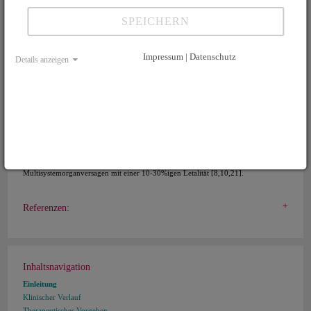
Ein Interessenkonflikt besteht nicht.
SPEICHERN
Zusammenfassung
Impressum | Datenschutz
Details anzeigen
Pilzvergiftungen mit den Gattungen Amanita, Galerina, Lepiota, die das Toxin
Amanitin enthalten stellen eine Herausforderung der medizinischen Behandlung
aufgrund des oft fatalen Verlaufs des akuten Leberversagens dar [20]. Ein weiteres
Problem ist die klinische Symptomatik, die mit einem zweizeitigen Verlauf der
Amanitin-Intoxikation charakterisiert ist. Zum einen durch die gastrointestinale
Phase, die in der Regel 6 bis 12 Stunden nach der Pilzingestion beginnt und eine
ausgeprägte, gastrointestinale Symptomatik zeigt und zum anderen durch die
hepatorenale Phase mit einem Anstieg der Leberenzyme bis hin zum
Multisystemorganversagen mit einer 10-30%igen Letalität [8,10,21].
Referenzen:
Inhaltsnavigation
Einleitung
Klinischer Verlauf
Therapeutisches Vorgehen