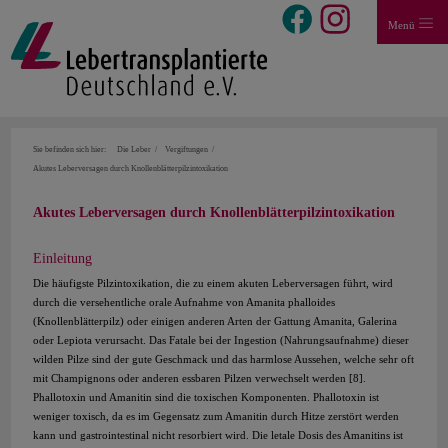
Menü
Sie befinden sich hier:
Die Leber
Vergiftungen
Akutes Leberversagen durch Knollenblätterpilzintoxikation
Akutes Leberversagen durch Knollenblätterpilzintoxikation
Einleitung
Die häufigste Pilzintoxikation, die zu einem akuten Leberversagen führt, wird
durch die versehentliche orale Aufnahme von Amanita phalloides
(Knollenblätterpilz) oder einigen anderen Arten der Gattung Amanita, Galerina
oder Lepiota verursacht. Das Fatale bei der Ingestion (Nahrungsaufnahme) dieser
wilden Pilze sind der gute Geschmack und das harmlose Aussehen, welche sehr oft
mit Champignons oder anderen essbaren Pilzen verwechselt werden [8].
Phallotoxin und Amanitin sind die toxischen Komponenten. Phallotoxin ist
weniger toxisch, da es im Gegensatz zum Amanitin durch Hitze zerstört werden
kann und gastrointestinal nicht resorbiert wird. Die letale Dosis des Amanitins ist