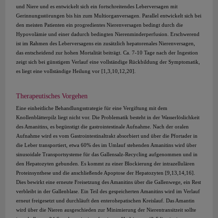
und Niere und es entwickelt sich ein fortschreitendes Leberversagen mit
Gerinnungsstörungen bis hin zum Multiorganversagen. Parallel entwickelt sich bei
den meisten Patienten ein progredientes Nierenversagen bedingt durch die
Hypovolämie und einer dadurch bedingten Nierenminderperfusion. Erschwerend
ist im Rahmen des Leberversagens ein zusätzlich hepatorenales Nierenversagen,
das entscheidend zur hohen Mortalität beiträgt. Ca. 7-10 Tage nach der Ingestion
zeigt sich bei günstigem Verlauf eine vollständige Rückbildung der Symptomatik,
es liegt eine vollständige Heilung vor [1,3,10,12,20].
Therapeutisches Vorgehen
Eine einheitliche Behandlungsstrategie für eine Vergiftung mit dem
Knollenblätterpilz liegt nicht vor. Die Problematik besteht in der Wasserlöslichkeit
des Amanitins, es begünstigt die gastrointestinale Aufnahme. Nach der oralen
Aufnahme wird es vom Gastrointestinaltrakt absorbiert und über die Pfortader in
die Leber transportiert, etwa 60% des im Umlauf stehenden Amanitins wird über
sinusoidale Transportsysteme für das Gallensalz-Recycling aufgenommen und in
den Hepatozyten gebunden. Es kommt zu einer Blockierung der intrazellulären
Proteinsynthese und die anschließende Apoptose der Hepatozyten [9,13,14,16].
Dies bewirkt eine erneute Freisetzung des Amanitins über die Gallenwege, ein Rest
verbleibt in der Gallenblase. Ein Teil des gespeicherten Amanitins wird im Verlauf
erneut freigesetzt und durchläuft den enterohepatischen Kreislauf. Das Amantin
wird über die Nieren ausgeschieden zur Minimierung der Nierentransitzeit sollte