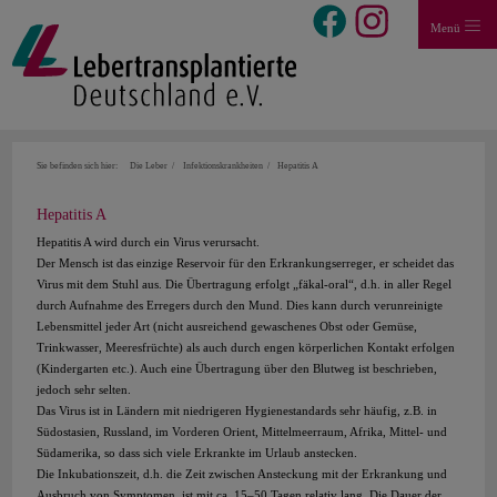
Menü
Sie befinden sich hier:
Die Leber
Infektionskrankheiten
Hepatitis A
Hepatitis A
Hepatitis A wird durch ein Virus verursacht.
Der Mensch ist das einzige Reservoir für den Erkrankungserreger, er scheidet das
Virus mit dem Stuhl aus. Die Übertragung erfolgt „fäkal-oral“, d.h. in aller Regel
durch Aufnahme des Erregers durch den Mund. Dies kann durch verunreinigte
Lebensmittel jeder Art (nicht ausreichend gewaschenes Obst oder Gemüse,
Trinkwasser, Meeresfrüchte) als auch durch engen körperlichen Kontakt erfolgen
(Kindergarten etc.). Auch eine Übertragung über den Blutweg ist beschrieben,
jedoch sehr selten.
Das Virus ist in Ländern mit niedrigeren Hygienestandards sehr häufig, z.B. in
Südostasien, Russland, im Vorderen Orient, Mittelmeerraum, Afrika, Mittel- und
Südamerika, so dass sich viele Erkrankte im Urlaub anstecken.
Die Inkubationszeit, d.h. die Zeit zwischen Ansteckung mit der Erkrankung und
Ausbruch von Symptomen, ist mit ca. 15–50 Tagen relativ lang. Die Dauer der