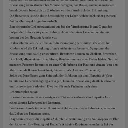
Erkrankung kann Wochen bis Monate betragen, das Risiko, andere anzustecken,
besteht jedoch bereits bis zu 2 Wochen vor dem Ausbruch der Erkrankung.
Die Hepatitis A ist eine akute Entzündung der Leber, welche nach einer gewissen
Zeit in aller Regel folgenlos ausheilt.
Eine chronische Leberentzündung wie bei der Virushepatitis B und C, mit den
Folgen der Entwicklung einer Leberzirrhose oder eines Leberzellkarzinoms
kommt bei der Hepatitis A nicht vor.
In den allermeisten Fällen verläuft die Erkrankung sehr milde. Vor allem bei
Kindern wird die Erkrankung oftmals nicht einmal bemerkt. Symptome der
Erkrankung sind häufig unspezifisch. Betroffene können an Übelkeit, Erbrechen,
Durchfall, allgemeinem Unwohlsein, Bauchschmerzen oder Fieber leiden. Nur bei
manchen Patienten kommt es zu einer Gelbfärbung der Haut und Augen (von den
Mediziner als Ikterus bezeichnet, früher oft als „Gelbsucht“ benannt).
Sollte bei Betroffenen zum Zeitpunkt der Infektion mit dem Hepatitis-A-Virus
bereits eine Leberschädigung vorliegen, kann die Erkrankung deutlich schwerer
und langwieriger verlaufen. Dies betrifft auch Patienten nach einer
Lebertransplan-tation.
In extrem seltenen Fällen (weniger als 1%) kann es durch eine Hepatitis A zu
einem akuten Leberversagen kommen.
Bei diesem oftmals tödlichen Krankheitsbild kann nur eine Lebertransplantation
das Leben des Patienten retten.
Diagnostiziert wird die Hepatitis A durch die Bestimmung von Antikörpern im Blut
der Patienten. Die Testung auf Hepatitis A ist eine Routineuntersuchung bei der