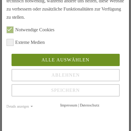
technisch notwendig, während andere uns helfen, diese Website
zu verbessern oder zusätzliche Funktionalitäten zur Verfügung
zu stellen.
Notwendige Cookies
Externe Medien
ALLE AUSWÄHLEN
ABLEHNEN
SPEICHERN
Impressum | Datenschutz
Details anzeigen
Dr. med. Jan Pfeiffenberger
Interdisziplinäres Edoskopiezentrum
Uniklinikum Heidelberg