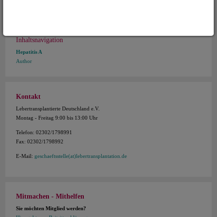
Inhaltsnavigation
Hepatitis A
Author
Kontakt
Lebertransplantierte Deutschland e.V.
Montag - Freitag 9:00 bis 13:00 Uhr
Telefon: 02302/1798991
Fax: 02302/1798992
E-Mail:
geschaeftsstelle(at)lebertransplantation.de
Mitmachen - Mithelfen
Sie möchten Mitglied werden?