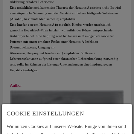
Abklärung erhöhter Leberwerte.
Eine ursächliche medikamentöse Therapie der Hepatitis A existiert nicht. Es wird
eine körperliche Schonung und der Verzicht auf leberschädigende Substanzen
(Alkohol, bestimmte Medikamente) empfohlen.
Eine Impfung gegen Hepatitis A ist möglich. Hierbei werden unschädlich
gemachte Hepatitis-A-Viren injiziert, woraufhin der Körper entsprechende
Antikörper bildet. Eine Impfung wird bei Reisen in Risikogebiete sowie für
Patienten mit einem erhöhten Risiko einer Hepatitis-A-Infektion
(Gesundheitswesen, Umgang mit
Abwässern, Umgang mit Kindern etc.) empfohlen. Sollte eine
Lebertransplantation aufgrund einer chronischen Lebererkrankung notwendig
sein, sollte im Rahmen der Listungs-Untersuchungen eine Impfung gegen
Hepatitis A erfolgen.
Author
COOKIE EINSTELLUNGEN
Wir nutzen Cookies auf unserer Website. Einige von ihnen sind