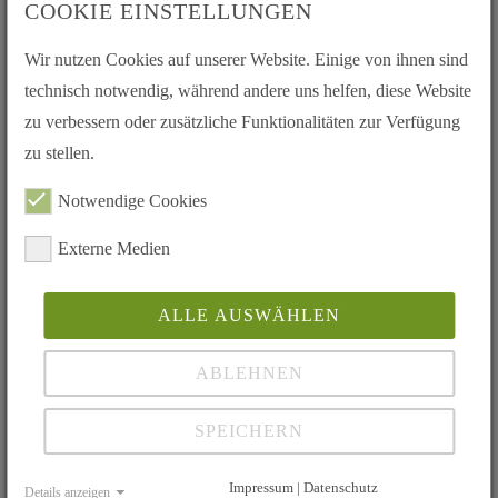
Fax: 02302/1798992
COOKIE EINSTELLUNGEN
E-Mail:
geschaeftsstelle(at)lebertransplantation.de
Wir nutzen Cookies auf unserer Website. Einige von ihnen sind
technisch notwendig, während andere uns helfen, diese Website
zu verbessern oder zusätzliche Funktionalitäten zur Verfügung
Mitmachen - Mithelfen
zu stellen.
Sie möchten Mitglied werden?
Hier gehts zur Beitrittserklärung
Notwendige Cookies
Sie möchten unsere Arbeit unterstützen?
Hier können Sie spenden
Externe Medien
ALLE AUSWÄHLEN
Mein Ausweis meine Entscheidung
Schnell und Einfach hier als Download
ABLEHNEN
SPEICHERN
Impressum | Datenschutz
Details anzeigen