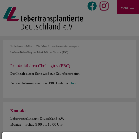
Menü
Sie befinden sich hier:
Die Leber
Autoimmunerkrankungen
Moderne Behandlung der Primär biliären Zirrhose (PBC)
Primär biliären Cholangitis (PBC)
Der Inhalt dieser Seite wird zur Zeit überarbeitet.
Weitere Informationen zur PBC finden sie
hier
Kontakt
Lebertransplantierte Deutschland e.V.
Montag - Freitag 9:00 bis 13:00 Uhr
Telefon: 02302/1798991