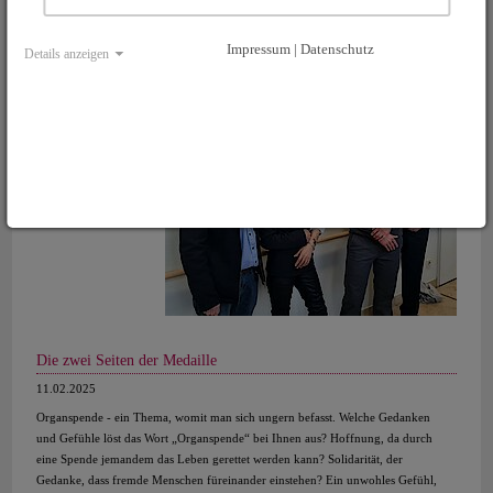
mehr...
Impressum | Datenschutz
Details anzeigen
Die zwei Seiten der Medaille
11.02.2025
Organspende - ein Thema, womit man sich ungern befasst. Welche Gedanken
und Gefühle löst das Wort „Organspende“ bei Ihnen aus? Hoffnung, da durch
eine Spende jemandem das Leben gerettet werden kann? Solidarität, der
Gedanke, dass fremde Menschen füreinander einstehen? Ein unwohles Gefühl,