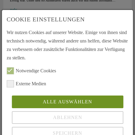
Erfolg war. Unter den 80 Ausstellern waren auch wir mit einem Infostand…
mehr...
COOKIE EINSTELLUNGEN
Wir nutzen Cookies auf unserer Website. Einige von ihnen sind
technisch notwendig, während andere uns helfen, diese Website
zu verbessern oder zusätzliche Funktionalitäten zur Verfügung
zu stellen.
Notwendige Cookies
Externe Medien
Einweihung der Gedenktafel am Universitätsklinikum Regensburg
zu Ehren von Organspendern und deren Angehörigen
12.03.2025
ALLE AUSWÄHLEN
In einer feierlichen Zeremonie wurde am 12. März 2025 am
Universitätsklinikum Regensburg (UKR) eine Gedenktafel enthüllt, die den
ABLEHNEN
stillen Helden der Organspende und deren Angehörigen gewidmet ist.
Fast 3.000 Menschen haben seit 1995 allein am UKR dank einer Organspende
eine neue Überlebenschance…
SPEICHERN