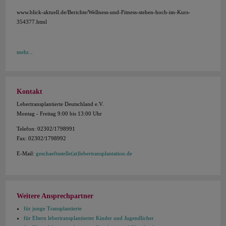
www.blick-aktuell.de/Berichte/Wellness-und-Fitness-stehen-hoch-im-Kurs-
354377.html
mehr...
Kontakt
Lebertransplantierte Deutschland e.V.
Montag - Freitag 9:00 bis 13:00 Uhr
Telefon: 02302/1798991
Fax: 02302/1798992
E-Mail:
geschaeftsstelle(at)lebertransplantation.de
Weitere Ansprechpartner
für junge Transplantierte
für Eltern lebertransplantierter Kinder und Jugendlicher