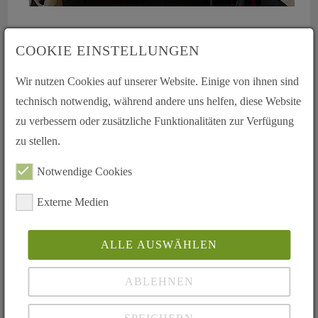
Gesundheitsministerin Sabine Bätzing- Lichtenthäler (Rheinland-
Pfalz) plädiert für eine „Kultur für Organspende“
COOKIE EINSTELLUNGEN
26.06.2019
Wir nutzen Cookies auf unserer Website. Einige von ihnen sind
Infoveranstaltung Organspende, 26.6.19 im Betzdorfer Rathaus
technisch notwendig, während andere uns helfen, diese Website
Das Land Rheinland-Pfalz möchte auch dazu beitragen, dass mehr Menschen
sich zu einer Organspende entscheiden. Deshalb lud die Rheinland-Pfälzische
zu verbessern oder zusätzliche Funktionalitäten zur Verfügung
Gesundheitsministerin Sabine Bätzing- Lichtenthäler zu einer Infoveranstaltung
zu stellen.
in ihre…
mehr...
Notwendige Cookies
Externe Medien
ALLE AUSWÄHLEN
ABLEHNEN