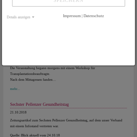
SPEICHERN
Impressum | Datenschutz
Details anzeigen
Neue Wege in der Organspende - Jahrestagung der DSO-Region
Mitte in Mainz
01.02.2019
„Neue Wege in der Organspende“, so lautete der Tenor der diesjährigen
Jahrestagung der DSO-Mitte in Mainz. Veranstaltungsort war die Akademie der
Wissenschaften und der Literatur.
Die Veranstaltung begann morgens mit einem Workshop für
Transplantationsbeauftragte.
Nach dem Mittagessen fanden…
mehr...
Sechster Pellenzer Gesundheitstag
21.10.2018
Zeitungsartikel zum Sechsten Pellenzer Gesundheitstag, auf dem unser Verband
mit einem Infostand vertreten war.
Quelle: Blick aktuell vom 24.10.18