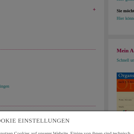
Sie möcht
Hier könn
Mein A
Schnell u
ingen
ingen
OKIE EINSTELLUNGEN
 nutzen Cookies auf unserer Website. Einige von ihnen sind technisch