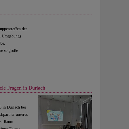
uppentreffen der
nd Umgebung)
abe.
ne so große
ele Fragen in Durlach
 in Durlach bei
chpartner unseres
den Raum
chtigen Thema…