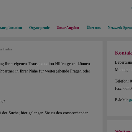
ransplantation
Organspende
Unser Angebot
Über uns
Netzwerk Spend
er finden
Kontak
Lebertrans
ng ihrer eigenen Transplantation Hilfen geben können.
Montag - 
chpartner in Ihrer Nähe für weitergehende Fragen oder
Telefon: 
Fax: 023
E-Mail:
g
he?
 der Suche; hier gelangen Sie zu den entsprechenden
Weiter