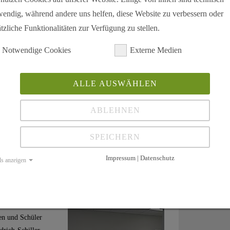
wendig, während andere uns helfen, diese Website zu verbessern oder
tzliche Funktionalitäten zur Verfügung zu stellen.
berg
Notwendige Cookies
Externe Medien
ersitätsklinikums
ALLE AUSWÄHLEN
rte,
itionsreiche
ABLEHNEN
trum des…
SPEICHERN
Impressum | Datenschutz
ls anzeigen
önlicher Austausch mit
nen und Schüler