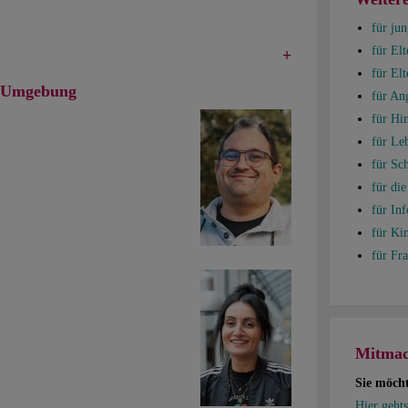
für jun
für Elt
für Elt
d Umgebung
für An
für Hi
für Le
für Sc
für di
für In
für Ki
für Fr
Mitmac
Sie möch
Hier gehts