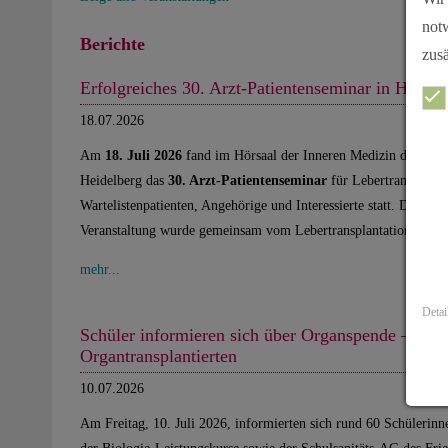
not
Berichte
zusä
Erfolgreiches 30. Arzt-Patientenseminar in Heidel
18.07.2026
Am
18. Juli 2026
fand im Hörsaal der Inneren Medizin des Univ
Heidelberg das
30. Arzt-Patientenseminar
für Lebertransplantie
Wartelistenpatienten, Angehörige und Interessierte statt. Die trad
Veranstaltung wurde gemeinsam vom Lebertransplantationszen
mehr...
Detai
Schüler informieren sich über Organspende – Pers
Organtransplantierten
10.07.2026
Am Freitag, 10. Juli 2026, informierten sich rund 60 Schülerin