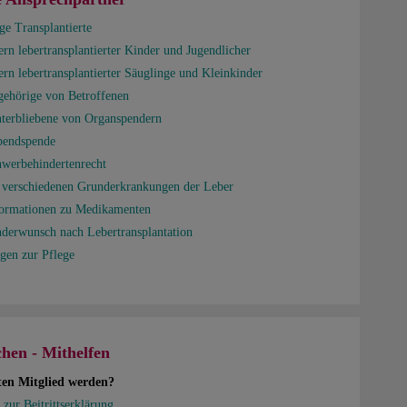
ge Transplantierte
ern lebertransplantierter Kinder und Jugendlicher
ern lebertransplantierter Säuglinge und Kleinkinder
gehörige von Betroffenen
nterbliebene von Organspendern
bendspende
hwerbehindertenrecht
e verschiedenen Grunderkrankungen der Leber
formationen zu Medikamenten
nderwunsch nach Lebertransplantation
agen zur Pflege
hen - Mithelfen
ten Mitglied werden?
 zur Beitrittserklärung