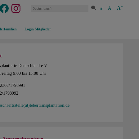
+
A
A
-
A
erfamilien
Login Mitglieder
t
plantierte Deutschland e.V.
Freitag 9:00 bis 13:00 Uhr
02302/1798991
02/1798992
eschaeftsstelle(at)lebertransplantation.de
e Ansprechpartner