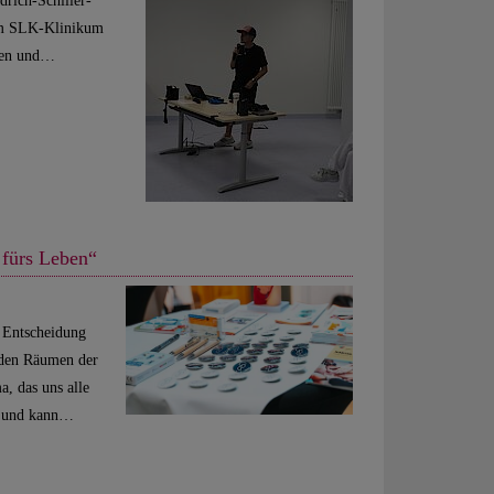
drich-Schiller-
am SLK-Klinikum
chen und…
fürs Leben“
 Entscheidung
 den Räumen der
, das uns alle
uf und kann…