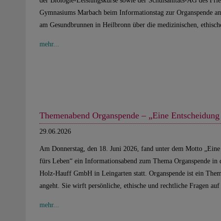
der Biologie-Leistungskurse sowie der Schulsanitäts-AG des Frie
Gymnasiums Marbach beim Informationstag zur Organspende 
am Gesundbrunnen in Heilbronn über die medizinischen, ethis
mehr...
Themenabend Organspende – „Eine Entscheidung 
29.06.2026
Am Donnerstag, den 18. Juni 2026, fand unter dem Motto „Eine
fürs Leben“ ein Informationsabend zum Thema Organspende in
Holz-Hauff GmbH in Leingarten statt. Organspende ist ein Thema
angeht. Sie wirft persönliche, ethische und rechtliche Fragen a
mehr...